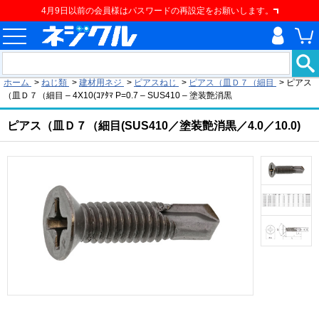
4月9日以前の会員様はパスワードの再設定をお願いします。
現在の位置
ホーム
>
ねじ類
>
建材用ネジ
>
ピアスねじ
>
ピアス（皿Ｄ７（細目
>
ピアス
（皿Ｄ７（細目 – 4X10(ｺｱﾀﾏ P=0.7 – SUS410 – 塗装艶消黒
ピアス（皿Ｄ７（細目(SUS410／塗装艶消黒／4.0／10.0)