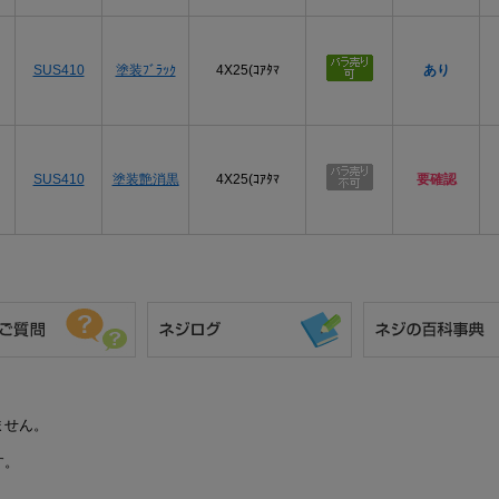
SUS410
塗装ﾌﾞﾗｯｸ
4X25(ｺｱﾀﾏ
あり
SUS410
塗装艶消黒
4X25(ｺｱﾀﾏ
要確認
ません。
す。