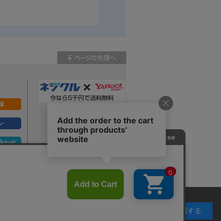
録
ン
合わせ
ず。
承諾する