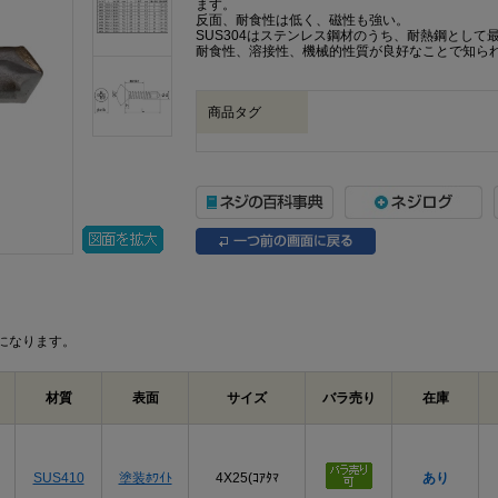
ます。
反面、耐食性は低く、磁性も強い。
SUS304はステンレス鋼材のうち、耐熱鋼とし
耐食性、溶接性、機械的性質が良好なことで知ら
商品タグ
になります。
材質
表面
サイズ
バラ売り
在庫
SUS410
塗装ﾎﾜｲﾄ
4X25(ｺｱﾀﾏ
あり