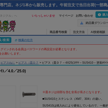
専門店。ネジ1本から販売します。午前注文で当日出荷(一部商
購
ネジクル」へ
いらっしゃいませ
マイページ
お問い合わせ
納品書ダウンロ
商品番号検索
注文方法
AI技術相談
検索の仕方
てログインされる会員はパスワードの再設定が必要となります。
をお願いします。
ピアスねじ
>
ピアス（皿Ｄ７
>
ピアス（皿Ｄ７ – 4X25(ｺｱﾀﾏ – SUS410 – 塗装ﾎﾜｲﾄ
／4.0／25.0)
※皿ネジは頭部を含む全長が長さになります。
■SUS410とステンレス（XM7、304）の違い。
SUS410は焼入れにより硬化しているので、一