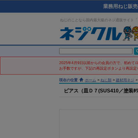
業務用ねじ販売
ねじのことなら国内最大級のネジ通販サイト「
2025年4月9日以前からの会員の方で、初め
お手数ですが、下記の再設定ボタンより再設定
現在の位置
ホーム
>
ねじ類
>
建材用ネジ
>
ピアス（皿Ｄ７(SUS410／塗装ﾎﾜｲﾄ