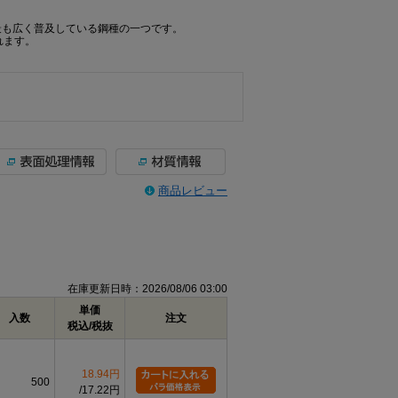
て最も広く普及している鋼種の一つです。
れます。
商品レビュー
在庫更新日時：2026/08/06 03:00
単価
入数
注文
税込/税抜
18.94円
500
17.22円