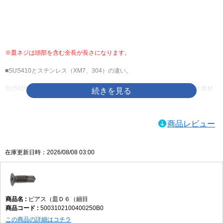
画像をクリックして拡大イメージを表示
※皿ネジは頭部を含む全長が長さになります。
■SUS410とステンレス（XM7、304）の違い。
SUS410は焼入れにより硬化しているので、一般的なドリルねじにはこの素材
が良く使用されています。
反面、耐食性は低く、磁性も強い。
SUS304はステンレス鋼材のうち、耐熱鋼として最も広く普及している鋼種の
商品レビュー
一つです。
耐食性、溶接性、機械的性質が良好なことで知られます。
在庫更新日時：2026/08/08 03:00
ピアス（皿Ｄ６（細目
5003102100400250B0
この商品の詳細はコチラ