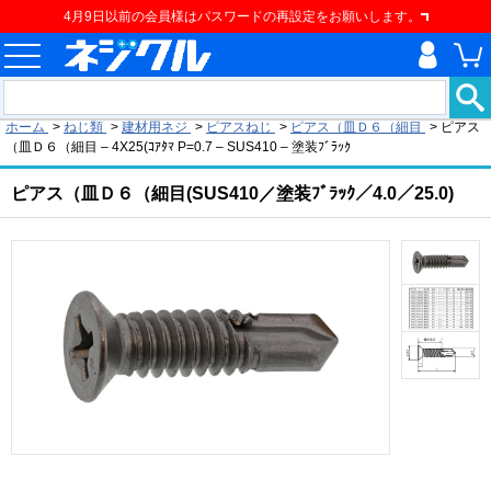
4月9日以前の会員様はパスワードの再設定をお願いします。
現在の位置
ホーム
>
ねじ類
>
建材用ネジ
>
ピアスねじ
>
ピアス（皿Ｄ６（細目
>
ピアス
（皿Ｄ６（細目 – 4X25(ｺｱﾀﾏ P=0.7 – SUS410 – 塗装ﾌﾞﾗｯｸ
ピアス（皿Ｄ６（細目(SUS410／塗装ﾌﾞﾗｯｸ／4.0／25.0)