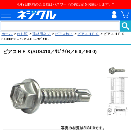
4月9日以前の会員様はパスワードの再設定をお願いします。
現在の位置
ホーム
>
ねじ類
>
建材用ネジ
>
ピアスねじ
>
ピアスＨＥＸ
>
ピアスＨＥＸ –
6X90X58 – SUS410 – ｻﾋﾞﾅｲB
ピアスＨＥＸ(SUS410／ｻﾋﾞﾅｲB／6.0／90.0)