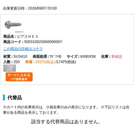
素材が良く使用されてい
ます。
在庫更新日時：2026/08/07 03:00
反面、耐食性は低く、磁
性も強い。
SUS304はステンレス鋼材のうち、耐熱鋼として最も広く普及している鋼種の
一つです。
耐食性、溶接性、機械的性質が良好なことで知られます。
ピアスＨＥＸ
50031002006009000Y
この商品の詳細はコチラ
SUS410
ｻﾋﾞﾅｲB
6X90X58
要確認
200
191円(税込)
174円(税抜)
代替品
※カート内の在庫表示は、小箱在庫のみの表示になります。 ※下記リストは在
庫がある商品を表示しております。
該当する代替商品はありません。