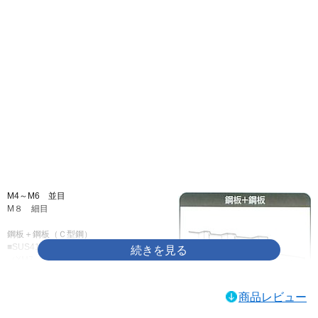
画像をクリックして拡大イメージを表示
M4～M6 並目
M８ 細目
鋼板＋鋼板（Ｃ型鋼）
■SUS410とステンレス
（XM7、304）の違い。
SUS410は焼入れにより
商品レビュー
硬化しているので、一般
的なドリルねじにはこの