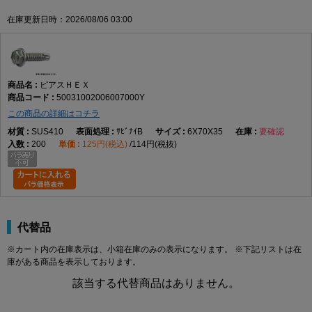
素材が良く使用されてい
ます。
在庫更新日時：2026/08/06 03:00
反面、耐食性は低く、磁
性も強い。
SUS304はステンレス鋼材のうち、耐熱鋼として最も広く普及している鋼種の
一つです。
耐食性、溶接性、機械的性質が良好なことで知られます。
ピアスＨＥＸ
50031002006007000Y
この商品の詳細はコチラ
SUS410
ｻﾋﾞﾅｲB
6X70X35
要確認
200
125円(税込)
114円(税抜)
代替品
※カート内の在庫表示は、小箱在庫のみの表示になります。 ※下記リストは在
庫がある商品を表示しております。
該当する代替商品はありません。