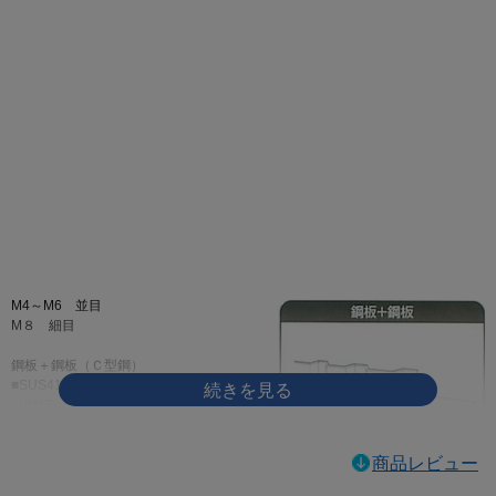
画像をクリックして拡大イメージを表示
M4～M6 並目
M８ 細目
鋼板＋鋼板（Ｃ型鋼）
■SUS410とステンレス
（XM7、304）の違い。
SUS410は焼入れにより
商品レビュー
硬化しているので、一般
的なドリルねじにはこの