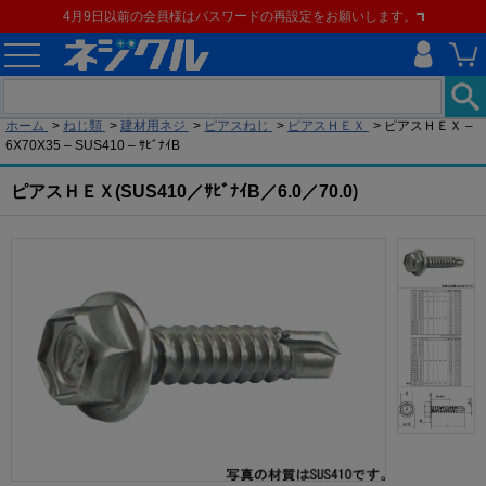
4月9日以前の会員様はパスワードの再設定をお願いします。
現在の位置
ホーム
>
ねじ類
>
建材用ネジ
>
ピアスねじ
>
ピアスＨＥＸ
>
ピアスＨＥＸ –
6X70X35 – SUS410 – ｻﾋﾞﾅｲB
ピアスＨＥＸ(SUS410／ｻﾋﾞﾅｲB／6.0／70.0)