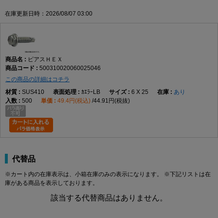
素材が良く使用されてい
ます。
在庫更新日時：2026/08/07 03:00
反面、耐食性は低く、磁
性も強い。
SUS304はステンレス鋼材のうち、耐熱鋼として最も広く普及している鋼種の
一つです。
耐食性、溶接性、機械的性質が良好なことで知られます。
ピアスＨＥＸ
500310020060025046
この商品の詳細はコチラ
SUS410
ｶｴﾗｰLB
6 X 25
あり
500
49.4円(税込)
44.91円(税抜)
代替品
※カート内の在庫表示は、小箱在庫のみの表示になります。 ※下記リストは在
庫がある商品を表示しております。
該当する代替商品はありません。