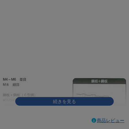
画像をクリックして拡大イメージを表示
M4～M6 並目
M８ 細目
鋼板＋鋼板（Ｃ型鋼）
■SUS410とステンレス
（XM7、304）の違い。
SUS410は焼入れにより
商品レビュー
硬化しているので、一般
的なドリルねじにはこの