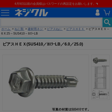
4月9日以前の会員様はパスワードの再設定をお願いします。
現在の位置
ホーム
>
ねじ類
>
建材用ネジ
>
ピアスねじ
>
ピアスＨＥＸ
>
ピアスＨＥＸ –
6 X 25 – SUS410 – ｶｴﾗｰLB
ピアスＨＥＸ(SUS410／ｶｴﾗｰLB／6.0／25.0)