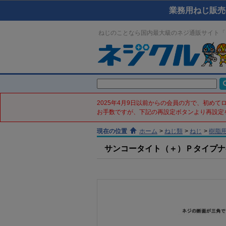
業務用ねじ販売
ねじのことなら国内最大級のネジ通販サイト「
2025年4月9日以前からの会員の方で、初め
お手数ですが、下記の再設定ボタンより再設定
現在の位置
ホーム
>
ねじ類
>
ねじ
>
樹脂
サンコータイト（＋）Ｐタイプナベ(ス