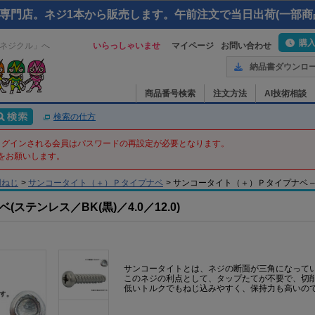
専門店。ネジ1本から販売します。午前注文で当日出荷(一部商
購
ネジクル」へ
いらっしゃいませ
マイページ
お問い合わせ
納品書ダウンロ
商品番号検索
注文方法
AI技術相談
検索の仕方
てログインされる会員はパスワードの再設定が必要となります。
をお願いします。
用ねじ
>
サンコータイト（＋）Ｐタイプナベ
>
サンコータイト（＋）Ｐタイプナベ – 4 X
テンレス／BK(黒)／4.0／12.0)
サンコータイトとは、ネジの断面が三角になって
このネジの利点として、タップたてが不要で、切
低いトルクでもねじ込みやすく、保持力も高いの