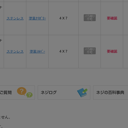
ナ
ステンレス
塗装ｱｲﾎﾞﾘｰ
4 X 7
要確認
ナ
ステンレス
塗装ｼﾙﾊﾞｰ
4 X 7
要確認
ません。
す。