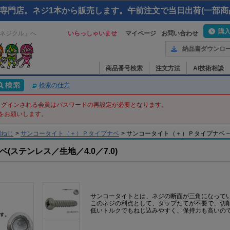
専門店。ネジ1本から販売します。午前注文で当日出荷(一部商
購
ネジクル」へ
いらっしゃいませ
マイページ
お問い合わせ
納品書ダウンロ
商品番号検索
注文方法
AI技術相談
検索の仕方
てログインされる会員はパスワードの再設定が必要となります。
をお願いします。
用ねじ
>
サンコータイト（＋）Ｐタイプナベ
>
サンコータイト（＋）Ｐタイプナベ – 4 
ステンレス／生地／4.0／7.0)
サンコータイトとは、ネジの断面が三角になって
このネジの利点として、タップたてが不要で、切
低いトルクでもねじ込みやすく、保持力も高いの