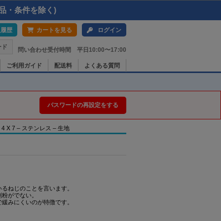
品・条件を除く)
入履歴
カートを見る
ログイン
ード
問い合わせ受付時間 平日10:00〜17:00
ご利用ガイド
配送料
よくある質問
パスワードの再設定をする
X 7 – ステンレス – 生地
いるねじのことを言います。
削粉がでない。
で緩みにくいのが特徴です。