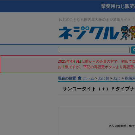
業務用ねじ販売
ねじのことなら国内最大級のネジ通販サイト「
2025年4月9日以前からの会員の方で、初め
お手数ですが、下記の再設定ボタンより再設定
現在の位置
ホーム
>
ねじ類
>
ねじ
>
樹脂
サンコータイト（＋）Ｐタイプナベ(