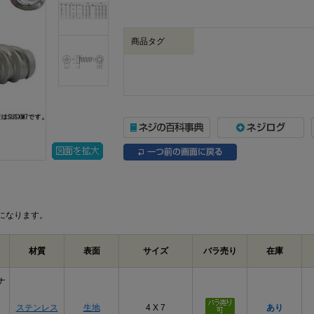
商品タグ
になります。
材質
表面
サイズ
バラ売り
在庫
ナ
ステンレス
生地
4 X 7
あり