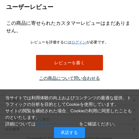
ユーザーレビュー
この商品に寄せられたカスタマーレビューはまだありま
せん。
レビューを評価するには
ログイン
が必要です。
レビューを書く
この商品について問い合わせる
当サイトでは利用体験の向上およびコンテンツの最適な提供、ト
利用規約
ラフィックの分析を目的としてCookieを使用しています。
プライバシーポリシー
サイトの閲覧を継続された場合、Cookieの利用に同意したことも
のといたします。
特定商取引法に基づく表示
詳細については
プライバシーポリシー
をご確認ください。
会社概要
承諾する
Copyright © Tsuruga CO.,LTD. All Rights Reserved.