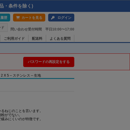
品・条件を除く)
入履歴
カートを見る
ログイン
ード
問い合わせ受付時間 平日10:00〜17:00
ご利用ガイド
配送料
よくある質問
パスワードの再設定をする
X 5 – ステンレス – 生地
いるねじのことを言います。
削粉がでない。
で緩みにくいのが特徴です。