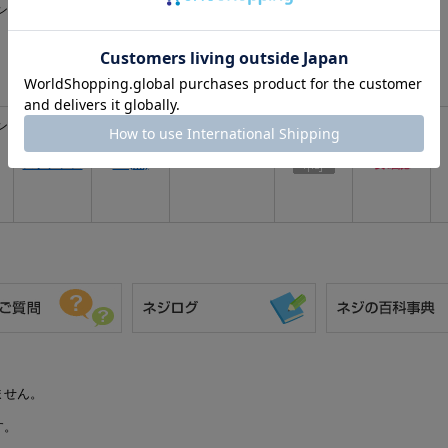
ン
ステンレス
GB(茶)
2 X 5
要確認
ン
ステンレス
BK(黒)
2 X 5
要確認
ません。
す。