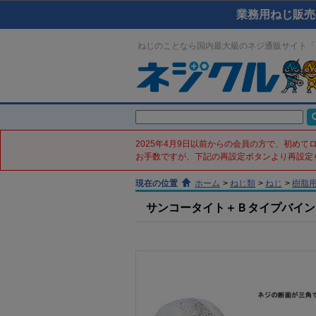
業務用ねじ販売
ねじのことなら国内最大級のネジ通販サイト「
2025年4月9日以前からの会員の方で、初め
お手数ですが、下記の再設定ボタンより再設定
現在の位置
ホーム
>
ねじ類
>
ねじ
>
樹脂
サンコータイト＋Ｂタイプバインド(