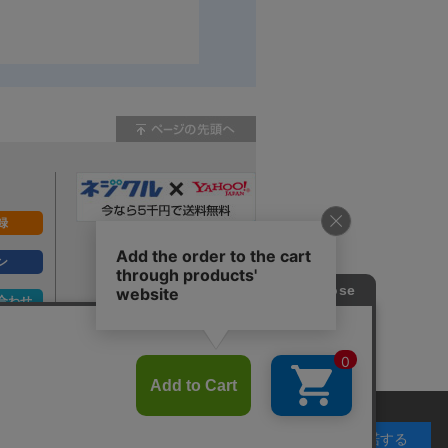
録
ン
合わせ
ず。
承諾する