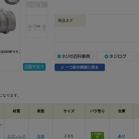
商品タグ
になります。
材質
表面
サイズ
バラ売り
在庫
ン
ステンレス
生地
2 X 5
あり