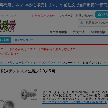
専門店。ネジ1本から販売します。午前注文で当日出荷(一部商
購
ネジクル」へ
いらっしゃいませ
マイページ
お問い合わせ
納品書ダウンロ
商品番号検索
注文方法
AI技術相談
検索の仕方
てログインされる会員はパスワードの再設定が必要となります。
をお願いします。
用ねじ
>
サンコータイト＋Ｂタイプバインド
>
サンコータイト＋Ｂタイプバインド – 2 
ステンレス／生地／2.0／5.0)
サンコータイトとは、ネジの断面が三角になって
このネジの利点として、タップたてが不要で、切
低いトルクでもねじ込みやすく、保持力も高いの
タップタイプの標準下穴径|ネジの豆知識ネジログ