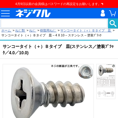
4月9日以前の会員様はパスワードの再設定をお願いします。
現在の位置
ホーム
>
ねじ類
>
ねじ
>
樹脂用ねじ
>
サンコータイト（＋）Ｂタイプ 皿
>
サンコータイト（＋）Ｂタイプ 皿 – 4 X 10 – ステンレス – 塗装ﾌﾞﾗｯｸ
サンコータイト（＋）Ｂタイプ 皿(ステンレス／塗装ﾌﾞﾗｯ
ｸ／4.0／10.0)