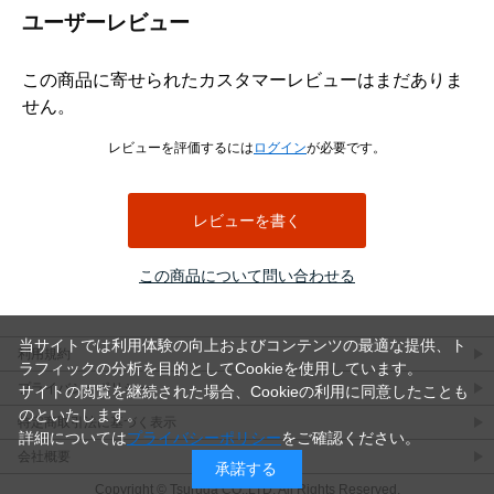
ユーザーレビュー
この商品に寄せられたカスタマーレビューはまだありま
せん。
レビューを評価するには
ログイン
が必要です。
レビューを書く
この商品について問い合わせる
当サイトでは利用体験の向上およびコンテンツの最適な提供、ト
利用規約
ラフィックの分析を目的としてCookieを使用しています。
プライバシーポリシー
サイトの閲覧を継続された場合、Cookieの利用に同意したことも
のといたします。
特定商取引法に基づく表示
詳細については
プライバシーポリシー
をご確認ください。
会社概要
承諾する
Copyright © Tsuruga CO.,LTD. All Rights Reserved.