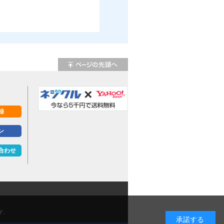
録
ン
合わせ
ず。
承諾する