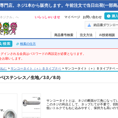
専門店。ネジ1本から販売します。午前注文で当日出荷(一部商
購
ネジクル」へ
いらっしゃいませ
マイページ
お問い合わせ
納品書ダウンロ
商品番号検索
注文方法
AI技術相談
検索の仕方
てログインされる会員はパスワードの再設定が必要となります。
をお願いします。
用ねじ
>
サンコータイト（＋）Ｂタイプナベ
>
サンコータイト（＋）Ｂタイプナベ – 3 
ステンレス／生地／3.0／8.0)
サンコータイトとは、ネジの断面が三角になって
このネジの利点として、タップたてが不要で、切
低いトルクでもねじ込みやすく、保持力も高いの