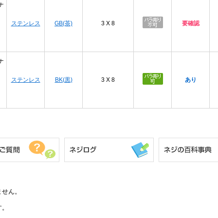
ナ
ステンレス
GB(茶)
3 X 8
要確認
ナ
ステンレス
BK(黒)
3 X 8
あり
ません。
す。