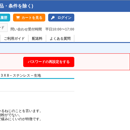
品・条件を除く)
入履歴
カートを見る
ログイン
ード
問い合わせ受付時間 平日10:00〜17:00
ご利用ガイド
配送料
よくある質問
パスワードの再設定をする
X 8 – ステンレス – 生地
いるねじのことを言います。
削粉がでない。
で緩みにくいのが特徴です。