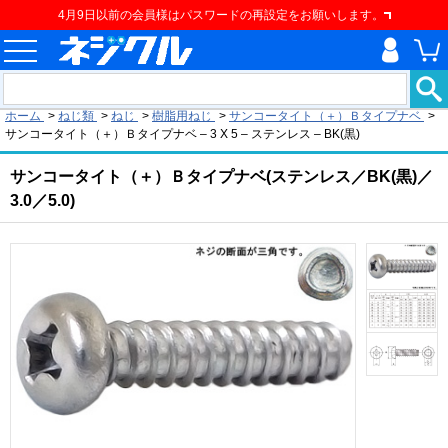
4月9日以前の会員様はパスワードの再設定をお願いします。
現在の位置
ホーム
>
ねじ類
>
ねじ
>
樹脂用ねじ
>
サンコータイト（＋）Ｂタイプナベ
>
サンコータイト（＋）Ｂタイプナベ – 3 X 5 – ステンレス – BK(黒)
サンコータイト（＋）Ｂタイプナベ(ステンレス／BK(黒)／
3.0／5.0)