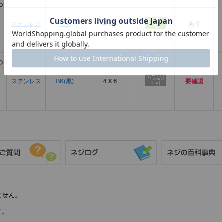
Ｄ
ステンレス
生地
4 X 6
あり
Ｄ
ステンレス
BK(黒)
4 X 6
要確認
ません。
す。