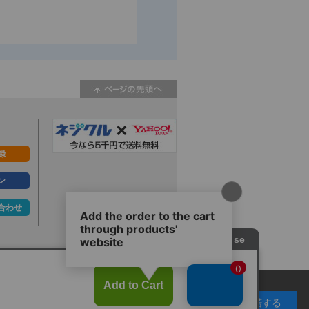
録
ン
合わせ
ず。
承諾する