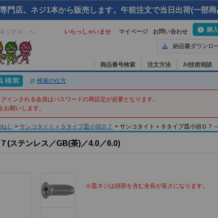
専門店。ネジ1本から販売します。午前注文で当日出荷(一部商
購
ネジクル」へ
いらっしゃいませ
マイページ
お問い合わせ
納品書ダウンロ
商品番号検索
注文方法
AI技術相談
検索の仕方
てログインされる会員はパスワードの再設定が必要となります。
をお願いします。
用ねじ
>
サンコタイト＋Ｓタイプ皿小頭Ｄ７
>
サンコタイト＋Ｓタイプ皿小頭Ｄ７ – 4 X
テンレス／GB(茶)／4.0／6.0)
※皿ネジは頭部を含む全長が長さになります。