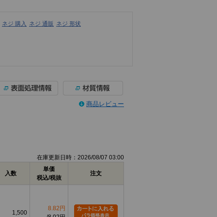
ネジ 購入
ネジ 通販
ネジ 形状
商品レビュー
在庫更新日時：2026/08/07 03:00
単価
入数
注文
税込/税抜
8.82円
1,500