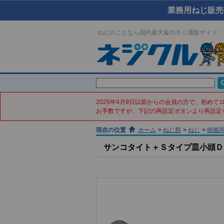
業務用ねじ販売
ねじのことなら国内最大級のネジ通販サイト「
2025年4月9日以前からの会員の方で、初め
お手数ですが、下記の再設定ボタンより再設定
現在の位置
ホーム
>
ねじ類
>
ねじ
>
樹脂
サンコタイト＋Ｓタイプ皿小頭Ｄ７(ス