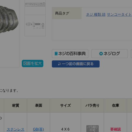
商品タグ
ネジ 種類 頭
サンコータイト
になります。
材質
表面
サイズ
バラ売り
在庫
Ｄ
ステンレス
GB(茶)
4 X 6
要確認