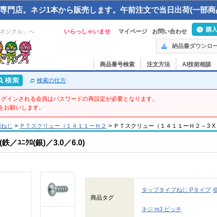
専門店。ネジ1本から販売します。午前注文で当日出荷(一部商
購
ネジクル」へ
いらっしゃいませ
マイページ
お問い合わせ
納品書ダウンロ
商品番号検索
注文方法
AI技術相談
検索の仕方
てログインされる会員はパスワードの再設定が必要となります。
をお願いします。
用ねじ
>
ＰＴスクリュー（１４１１ーＨ２
>
ＰＴスクリュー（１４１１ーＨ２ – 3 X 6 – 
ﾆｸﾛ(銀)／3.0／6.0)
タップタイプねじ Pタイプ
商品タグ
ネジ m3 ピッチ