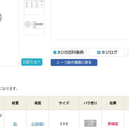
になります。
材質
表面
サイズ
バラ売り
在庫
２
鉄
ﾕﾆｸﾛ(銀)
3 X 6
要確認