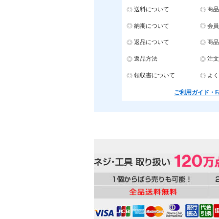
送料について
商品
納期について
会員
返品について
商品
返品方法
注文
領収書について
よく
ご利用ガイド・F