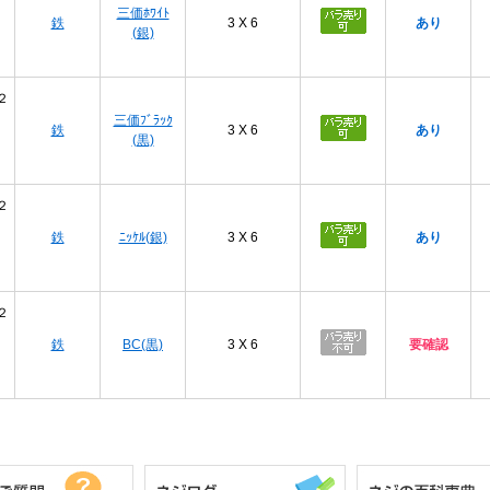
三価ﾎﾜｲﾄ
鉄
3 X 6
あり
(銀)
２
三価ﾌﾞﾗｯｸ
鉄
3 X 6
あり
(黒)
２
鉄
ﾆｯｹﾙ(銀)
3 X 6
あり
２
鉄
BC(黒)
3 X 6
要確認