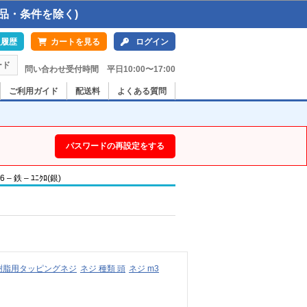
品・条件を除く)
入履歴
カートを見る
ログイン
ード
問い合わせ受付時間 平日10:00〜17:00
ご利用ガイド
配送料
よくある質問
パスワードの再設定をする
鉄 – ﾕﾆｸﾛ(銀)
樹脂用タッピングネジ
ネジ 種類 頭
ネジ m3