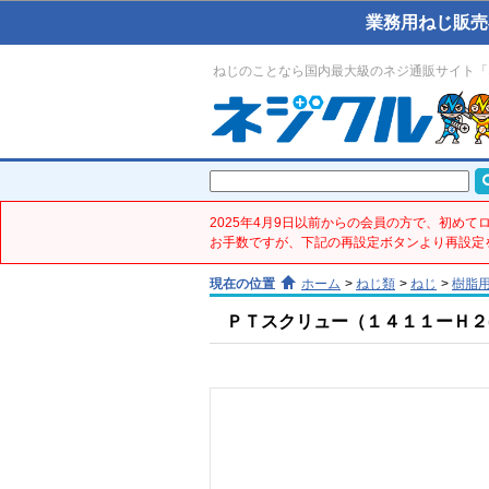
業務用ねじ販売
ねじのことなら国内最大級のネジ通販サイト「
2025年4月9日以前からの会員の方で、初め
お手数ですが、下記の再設定ボタンより再設定
現在の位置
ホーム
>
ねじ類
>
ねじ
>
樹脂
ＰＴスクリュー（１４１１ーＨ２(鉄／ﾕ