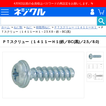
4月9日以前の会員様はパスワードの再設定をお願いします。
現在の位置
ホーム
>
ねじ類
>
ねじ
>
樹脂用ねじ
>
ＰＴスクリュー（１４１１ーＨ１
>
Ｐ
Ｔスクリュー（１４１１ーＨ１ – 2.5 X 8 – 鉄 – BC(黒)
ＰＴスクリュー（１４１１ーＨ１(鉄／BC(黒)／2.5／8.0)