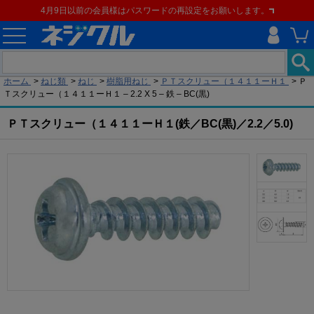
4月9日以前の会員様はパスワードの再設定をお願いします。
現在の位置
ホーム
>
ねじ類
>
ねじ
>
樹脂用ねじ
>
ＰＴスクリュー（１４１１ーＨ１
>
Ｐ
Ｔスクリュー（１４１１ーＨ１ – 2.2 X 5 – 鉄 – BC(黒)
ＰＴスクリュー（１４１１ーＨ１(鉄／BC(黒)／2.2／5.0)