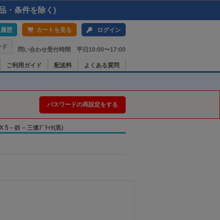
品・条件を除く)
入履歴
カートを見る
ログイン
ード
問い合わせ受付時間 平日10:00〜17:00
ご利用ガイド
配送料
よくある質問
パスワードの再設定をする
– 鉄 – 三価ﾌﾞﾗｯｸ(黒)