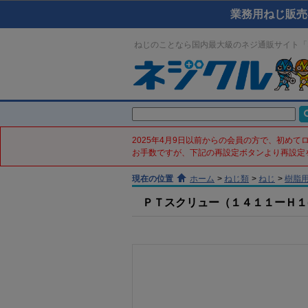
業務用ねじ販売
ねじのことなら国内最大級のネジ通販サイト「
2025年4月9日以前からの会員の方で、初め
お手数ですが、下記の再設定ボタンより再設定
現在の位置
ホーム
>
ねじ類
>
ねじ
>
樹脂
ＰＴスクリュー（１４１１ーＨ１(鉄／三