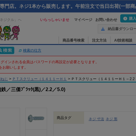
専門店。ネジ1本から販売します。午前注文で当日出荷(一部商
購
ネジクル」へ
いらっしゃいませ
マイページ
お問い合わせ
納品書ダウンロ
商品番号検索
注文方法
AI技術相談
検索の仕方
てログインされる会員はパスワードの再設定が必要となります。
をお願いします。
用ねじ
>
ＰＴスクリュー（１４１１ーＨ１
>
ＰＴスクリュー（１４１１ーＨ１ – 2.2 X 5 
価ﾌﾞﾗｯｸ(黒)／2.2／5.0)
商品タグ
ネジ 寸法
ネジ 形