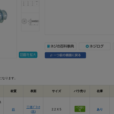
になります。
材質
表面
サイズ
バラ売り
在庫
１
三価ﾌﾞﾗｯｸ
鉄
2.2 X 5
あり
(黒)