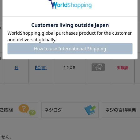
三価ﾎﾜｲﾄ
鉄
2.2 X 5
あり
(銀)
１
鉄
ﾆｯｹﾙ(銀)
2.2 X 5
要確認
１
鉄
BC(黒)
2.2 X 5
要確認
ません。