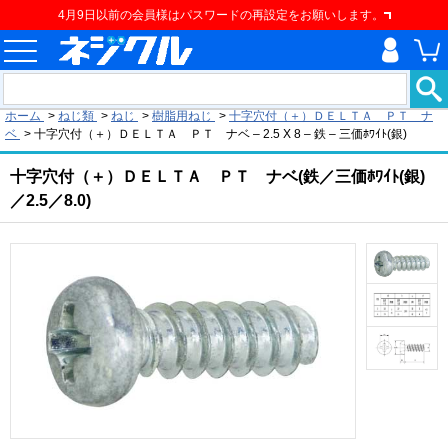
4月9日以前の会員様はパスワードの再設定をお願いします。
現在の位置
ホーム
>
ねじ類
>
ねじ
>
樹脂用ねじ
>
十字穴付（＋）ＤＥＬＴＡ ＰＴ ナ
ベ
>
十字穴付（＋）ＤＥＬＴＡ ＰＴ ナベ – 2.5 X 8 – 鉄 – 三価ﾎﾜｲﾄ(銀)
十字穴付（＋）ＤＥＬＴＡ ＰＴ ナベ(鉄／三価ﾎﾜｲﾄ(銀)
／2.5／8.0)