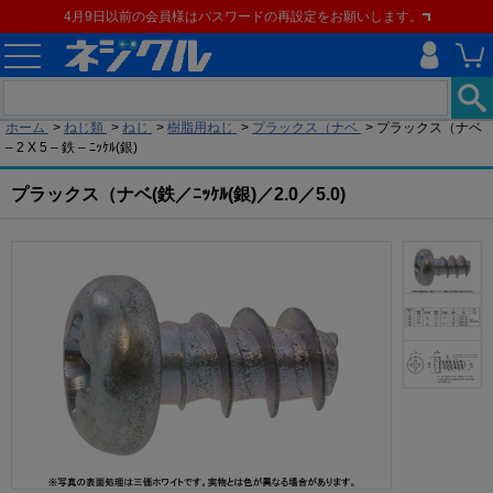
4月9日以前の会員様はパスワードの再設定をお願いします。
現在の位置
ホーム
>
ねじ類
>
ねじ
>
樹脂用ねじ
>
プラックス（ナベ
>
プラックス（ナベ
– 2 X 5 – 鉄 – ﾆｯｹﾙ(銀)
プラックス（ナベ(鉄／ﾆｯｹﾙ(銀)／2.0／5.0)