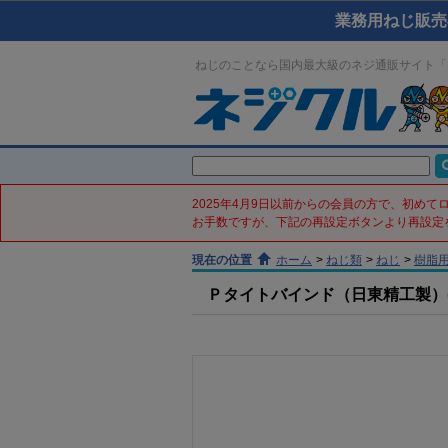
業務用ねじ販売
ねじのことなら国内最大級のネジ通販サイト「
2025年4月9日以前からの会員の方で、初め
お手数ですが、下記の再設定ボタンより再設定
現在の位置
ホーム
>
ねじ類
>
ねじ
>
樹脂
Ｐタイトバインド（日東精工製）(鉄／三