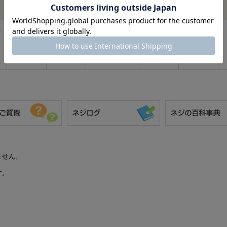
材質
表面
サイズ
バラ売り
在庫
）
三価ﾌﾞﾗｯｸ
鉄
3 X 8
あり
(黒)
ません。
す。