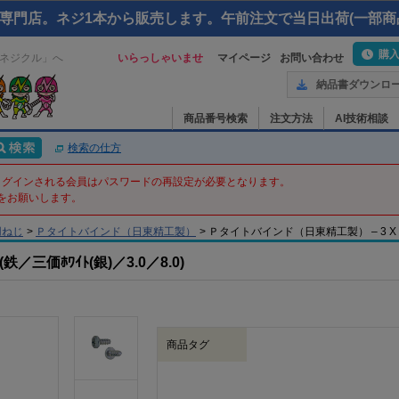
専門店。ネジ1本から販売します。午前注文で当日出荷(一部商
購
ネジクル」へ
いらっしゃいませ
マイページ
お問い合わせ
納品書ダウンロ
商品番号検索
注文方法
AI技術相談
検索の仕方
てログインされる会員はパスワードの再設定が必要となります。
をお願いします。
用ねじ
>
Ｐタイトバインド（日東精工製）
>
Ｐタイトバインド（日東精工製） – 3 X 8 –
価ﾎﾜｲﾄ(銀)／3.0／8.0)
商品タグ