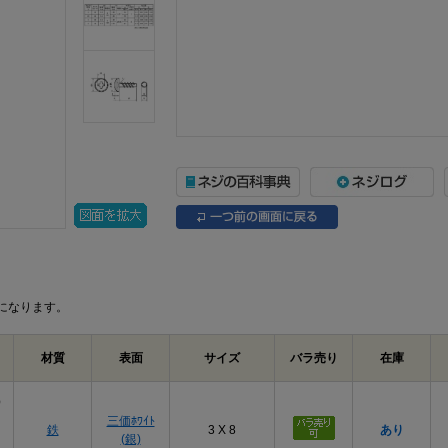
になります。
材質
表面
サイズ
バラ売り
在庫
）
三価ﾎﾜｲﾄ
鉄
3 X 8
あり
(銀)