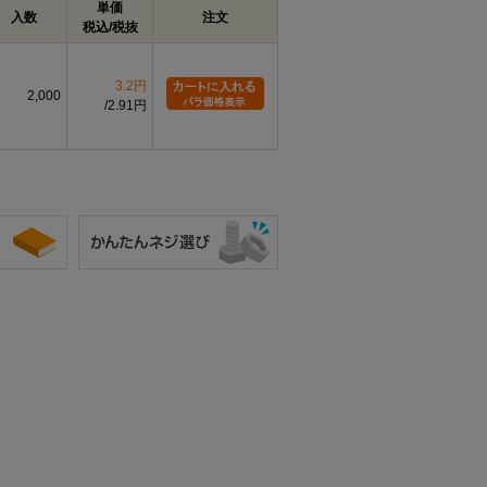
単価
入数
注文
税込/税抜
3.2円
2,000
2.91円