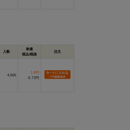
単価
入数
注文
税込/税抜
1.9円
4,000
1.73円