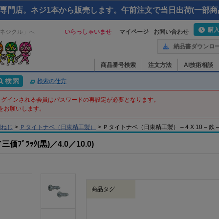
専門店。ネジ1本から販売します。午前注文で当日出荷(一部商
購
ネジクル」へ
いらっしゃいませ
マイページ
お問い合わせ
納品書ダウンロ
商品番号検索
注文方法
AI技術相談
検索の仕方
てログインされる会員はパスワードの再設定が必要となります。
をお願いします。
用ねじ
>
Ｐタイトナベ（日東精工製）
>
Ｐタイトナベ（日東精工製） – 4 X 10 – 鉄 – 
ﾗｯｸ(黒)／4.0／10.0)
商品タグ