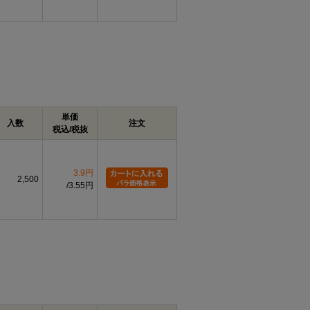
単価
入数
注文
税込/税抜
3.9円
2,500
3.55円