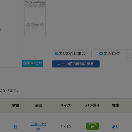
になります。
材質
表面
サイズ
バラ売り
在庫
三価ﾌﾞﾗｯｸ
鉄
4 X 10
あり
(黒)