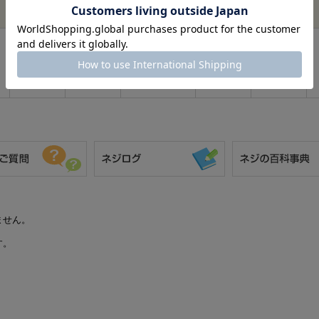
材質
表面
サイズ
バラ売り
在庫
三価ﾎﾜｲﾄ
鉄
4 X 10
あり
(銀)
ません。
す。