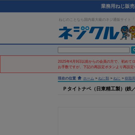
業務用ねじ販売
ねじのことなら国内最大級のネジ通販サイト「
2025年4月9日以前からの会員の方で、初め
お手数ですが、下記の再設定ボタンより再設定
現在の位置
ホーム
>
ねじ類
>
ねじ
>
樹脂
Ｐタイトナベ（日東精工製）(鉄／三価ﾌﾞ