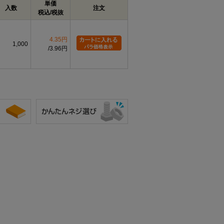
単価
入数
注文
税込/税抜
4.35円
1,000
3.96円