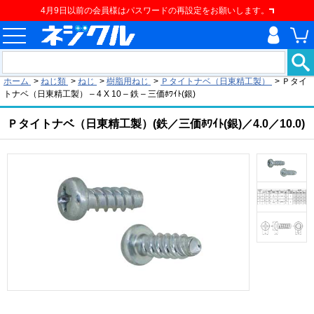
4月9日以前の会員様はパスワードの再設定をお願いします。
現在の位置
ホーム
>
ねじ類
>
ねじ
>
樹脂用ねじ
>
Ｐタイトナベ（日東精工製）
>
Ｐタイ
トナベ（日東精工製） – 4 X 10 – 鉄 – 三価ﾎﾜｲﾄ(銀)
Ｐタイトナベ（日東精工製）(鉄／三価ﾎﾜｲﾄ(銀)／4.0／10.0)