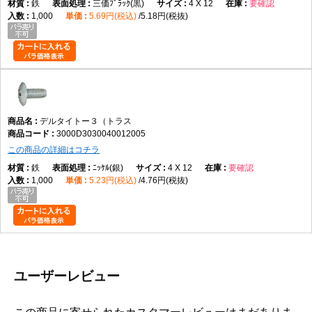
鉄
三価ﾌﾞﾗｯｸ(黒)
4 X 12
要確認
1,000
5.69円(税込)
5.18円(税抜)
デルタイトー３（トラス
3000D3030040012005
この商品の詳細はコチラ
鉄
ﾆｯｹﾙ(銀)
4 X 12
要確認
1,000
5.23円(税込)
4.76円(税抜)
ユーザーレビュー