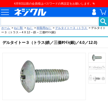
4月9日以前の会員様はパスワードの再設定をお願いします。
現在の位置
ホーム
>
ねじ類
>
ねじ
>
樹脂用ねじ
>
デルタイトー３（トラス
>
デルタイト
ー３（トラス – 4 X 12 – 鉄 – 三価ﾎﾜｲﾄ(銀)
デルタイトー３（トラス(鉄／三価ﾎﾜｲﾄ(銀)／4.0／12.0)