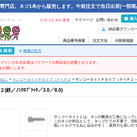
専門店。ネジ1本から販売します。午前注文で当日出荷(一部商
購
ネジクル」へ
いらっしゃいませ
マイページ
お問い合わせ
納品書ダウンロ
商品番号検索
注文方法
AI技術相談
検索の仕方
てログインされる会員はパスワードの再設定が必要となります。
をお願いします。
用ねじ
>
サンコータイトＰタイプ（ナベＰ２
>
サンコータイトＰタイプ（ナベＰ２ – 3 X 8
ﾉﾝｸﾛﾌﾞﾗｯｸ／3.0／8.0)
サンコータイトとは、ネジの断面が三角になって
このネジの利点として、タップたてが不要で、切
低いトルクでもねじ込みやすく、保持力も高いの