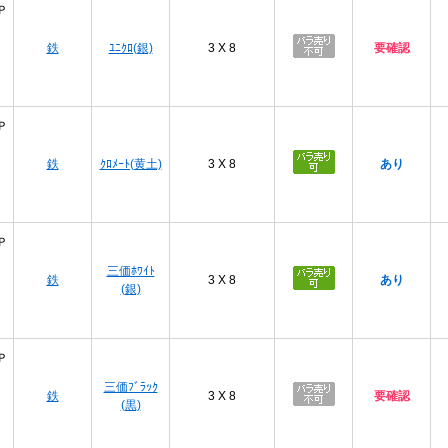
Ｐ
鉄
ﾕﾆｸﾛ(銀)
3 X 8
要確認
Ｐ
鉄
ｸﾛﾒｰﾄ(黄土)
3 X 8
あり
Ｐ
三価ﾎﾜｲﾄ
鉄
3 X 8
あり
(銀)
Ｐ
三価ﾌﾞﾗｯｸ
鉄
3 X 8
要確認
(黒)