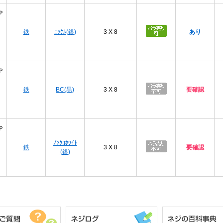
Ｐ
鉄
ﾆｯｹﾙ(銀)
3 X 8
あり
Ｐ
鉄
BC(黒)
3 X 8
要確認
Ｐ
ﾉﾝｸﾛﾎﾜｲﾄ
鉄
3 X 8
要確認
(銀)