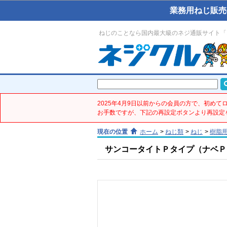
業務用ねじ販売
ねじのことなら国内最大級のネジ通販サイト「
2025年4月9日以前からの会員の方で、初め
お手数ですが、下記の再設定ボタンより再設定
現在の位置
ホーム
>
ねじ類
>
ねじ
>
樹脂
サンコータイトＰタイプ（ナベＰ２(鉄／