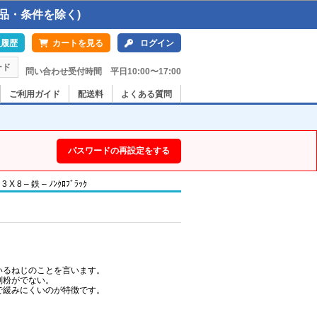
品・条件を除く)
入履歴
カートを見る
ログイン
ード
問い合わせ受付時間 平日10:00〜17:00
ご利用ガイド
配送料
よくある質問
パスワードの再設定をする
 – 鉄 – ﾉﾝｸﾛﾌﾞﾗｯｸ
いるねじのことを言います。
削粉がでない。
で緩みにくいのが特徴です。