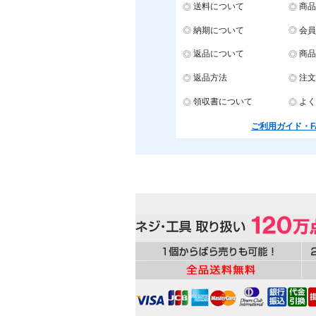
送料について
商品
納期について
会員
返品について
商品
返品方法
注文
領収書について
よく
ご利用ガイド・F