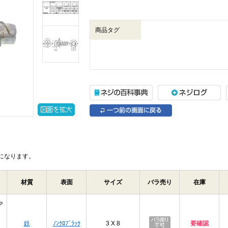
商品タグ
になります。
材質
表面
サイズ
バラ売り
在庫
Ｐ
鉄
ﾉﾝｸﾛﾌﾞﾗｯｸ
3 X 8
要確認