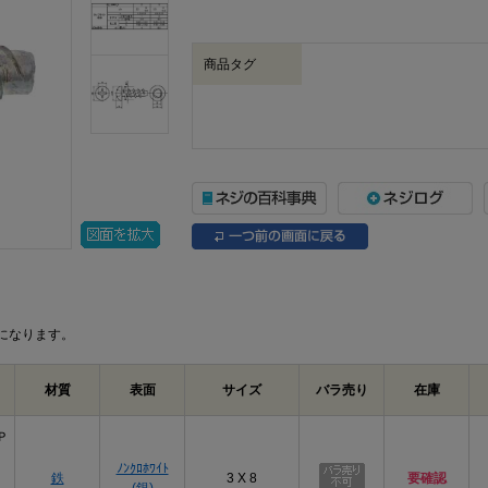
商品タグ
になります。
材質
表面
サイズ
バラ売り
在庫
Ｐ
ﾉﾝｸﾛﾎﾜｲﾄ
鉄
3 X 8
要確認