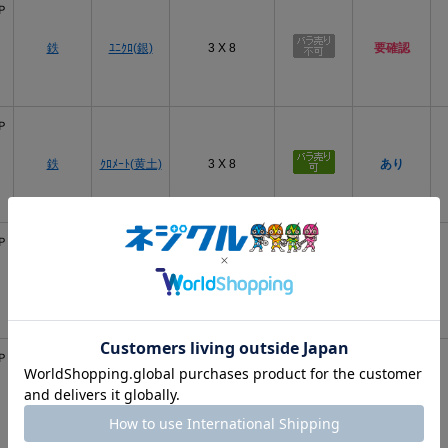
Ｐ
鉄
ﾕﾆｸﾛ(銀)
3 X 8
要確認
Ｐ
鉄
ｸﾛﾒｰﾄ(黄土)
3 X 8
あり
Ｐ
三価ﾎﾜｲﾄ
鉄
3 X 8
あり
(銀)
Ｐ
三価ﾌﾞﾗｯｸ
鉄
3 X 8
要確認
(黒)