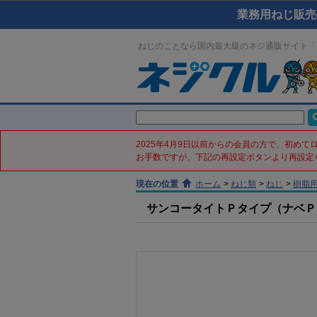
業務用ねじ販売
ねじのことなら国内最大級のネジ通販サイト「
2025年4月9日以前からの会員の方で、初め
お手数ですが、下記の再設定ボタンより再設定
現在の位置
ホーム
>
ねじ類
>
ねじ
>
樹脂
サンコータイトＰタイプ（ナベＰ２(鉄／ﾉ