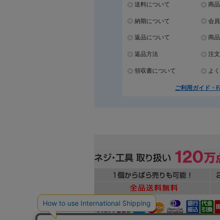
送料について
商品
納期について
会員
返品について
商品
返品方法
注文
領収書について
よく
ご利用ガイド・F