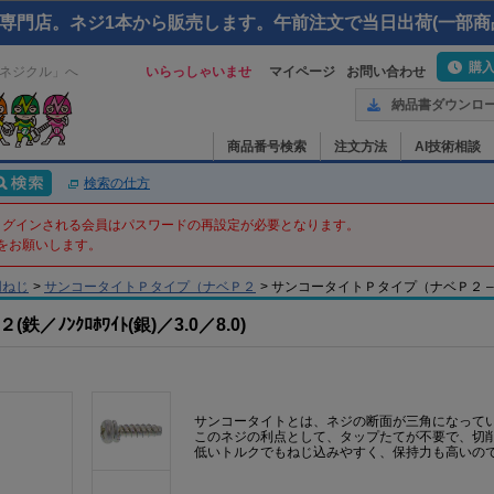
専門店。ネジ1本から販売します。午前注文で当日出荷(一部商
購
ネジクル」へ
いらっしゃいませ
マイページ
お問い合わせ
納品書ダウンロ
商品番号検索
注文方法
AI技術相談
検索の仕方
てログインされる会員はパスワードの再設定が必要となります。
をお願いします。
用ねじ
>
サンコータイトＰタイプ（ナベＰ２
>
サンコータイトＰタイプ（ナベＰ２ – 3 X 8 
ﾝｸﾛﾎﾜｲﾄ(銀)／3.0／8.0)
サンコータイトとは、ネジの断面が三角になって
このネジの利点として、タップたてが不要で、切
低いトルクでもねじ込みやすく、保持力も高いの