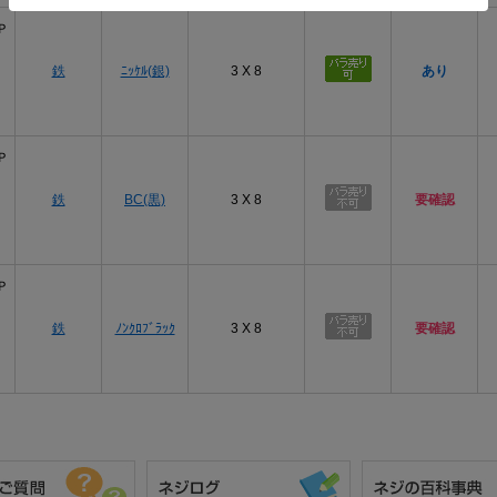
Ｐ
鉄
ﾆｯｹﾙ(銀)
3 X 8
あり
Ｐ
鉄
BC(黒)
3 X 8
要確認
Ｐ
鉄
ﾉﾝｸﾛﾌﾞﾗｯｸ
3 X 8
要確認