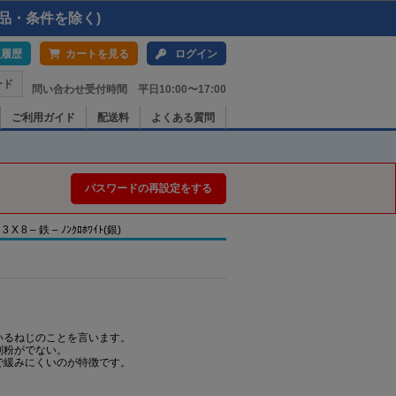
品・条件を除く)
入履歴
カートを見る
ログイン
ード
問い合わせ受付時間 平日10:00〜17:00
ご利用ガイド
配送料
よくある質問
パスワードの再設定をする
– 鉄 – ﾉﾝｸﾛﾎﾜｲﾄ(銀)
いるねじのことを言います。
削粉がでない。
で緩みにくいのが特徴です。