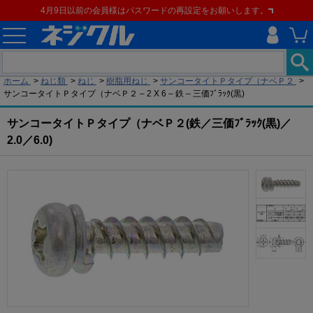
4月9日以前の会員様はパスワードの再設定をお願いします。
現在の位置
ホーム
>
ねじ類
>
ねじ
>
樹脂用ねじ
>
サンコータイトＰタイプ（ナベＰ２
>
サンコータイトＰタイプ（ナベＰ２ – 2 X 6 – 鉄 – 三価ﾌﾞﾗｯｸ(黒)
サンコータイトＰタイプ（ナベＰ２(鉄／三価ﾌﾞﾗｯｸ(黒)／
2.0／6.0)