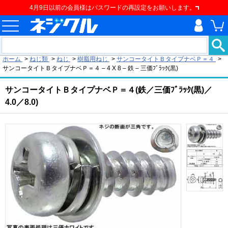
4月9日以前の会員様はパスワードの再設定をお願いします。
現在の位置
ホーム
>
ねじ類
>
ねじ
>
樹脂用ねじ
>
サンコータイトＢタイプナベＰ＝４
>
サンコータイトＢタイプナベＰ＝４ – 4 X 8 – 鉄 – 三価ﾌﾞﾗｯｸ(黒)
サンコータイトＢタイプナベＰ＝４(鉄／三価ﾌﾞﾗｯｸ(黒)／
4.0／8.0)