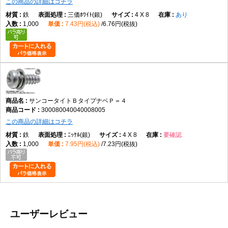
この商品の詳細はコチラ
鉄
三価ﾎﾜｲﾄ(銀)
4 X 8
あり
1,000
7.43円(税込)
6.76円(税抜)
サンコータイトＢタイプナベＰ＝４
300080040040008005
この商品の詳細はコチラ
鉄
ﾆｯｹﾙ(銀)
4 X 8
要確認
1,000
7.95円(税込)
7.23円(税抜)
ユーザーレビュー