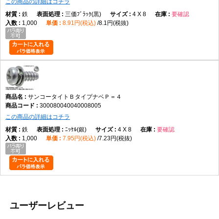
この商品の詳細はコチラ
鉄
三価ﾌﾞﾗｯｸ(黒)
4 X 8
要確認
1,000
8.91円(税込)
8.1円(税抜)
サンコータイトＢタイプナベＰ＝４
300080040040008005
この商品の詳細はコチラ
鉄
ﾆｯｹﾙ(銀)
4 X 8
要確認
1,000
7.95円(税込)
7.23円(税抜)
ユーザーレビュー