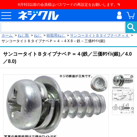
4月9日以前の会員様はパスワードの再設定をお願いします。
現在の位置
ホーム
>
ねじ類
>
ねじ
>
樹脂用ねじ
>
サンコータイトＢタイプナベＰ＝４
>
サンコータイトＢタイプナベＰ＝４ – 4 X 8 – 鉄 – 三価ﾎﾜｲﾄ(銀)
サンコータイトＢタイプナベＰ＝４(鉄／三価ﾎﾜｲﾄ(銀)／4.0
／8.0)