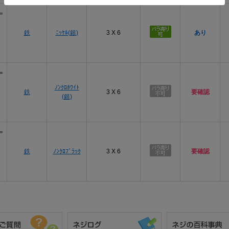
＝
鉄
ﾆｯｹﾙ(銀)
3 X 6
あり
＝
ﾉﾝｸﾛﾎﾜｲﾄ
鉄
3 X 6
要確認
(銀)
＝
鉄
ﾉﾝｸﾛﾌﾞﾗｯｸ
3 X 6
要確認