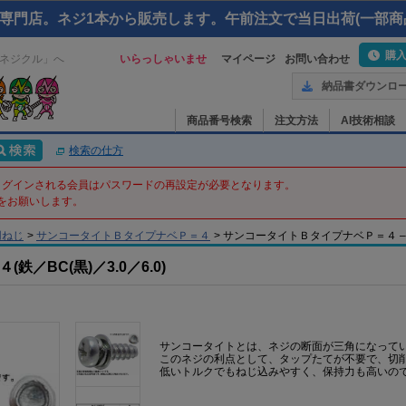
専門店。ネジ1本から販売します。午前注文で当日出荷(一部商
購
ネジクル」へ
いらっしゃいませ
マイページ
お問い合わせ
納品書ダウンロ
商品番号検索
注文方法
AI技術相談
検索の仕方
てログインされる会員はパスワードの再設定が必要となります。
をお願いします。
用ねじ
>
サンコータイトＢタイプナベＰ＝４
>
サンコータイトＢタイプナベＰ＝４ – 3 X 
／BC(黒)／3.0／6.0)
サンコータイトとは、ネジの断面が三角になって
このネジの利点として、タップたてが不要で、切
低いトルクでもねじ込みやすく、保持力も高いの