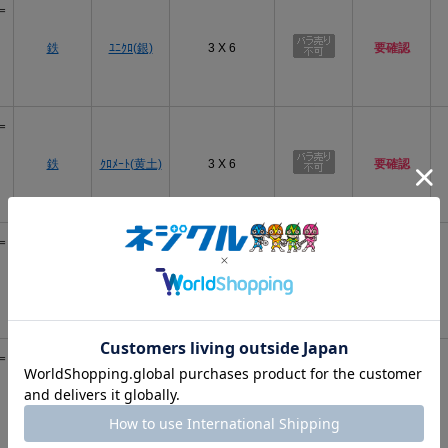
＝
鉄
ﾕﾆｸﾛ(銀)
3 X 6
要確認
＝
鉄
ｸﾛﾒｰﾄ(黄土)
3 X 6
要確認
＝
三価ﾎﾜｲﾄ
鉄
3 X 6
あり
(銀)
＝
三価ﾌﾞﾗｯｸ
鉄
3 X 6
要確認
(黒)