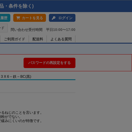
品・条件を除く)
入履歴
カートを見る
ログイン
ード
問い合わせ受付時間 平日10:00〜17:00
ご利用ガイド
配送料
よくある質問
パスワードの再設定をする
6 – 鉄 – BC(黒)
いるねじのことを言います。
削粉がでない。
で緩みにくいのが特徴です。