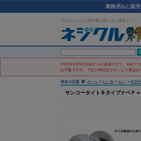
業務用ねじ販売
ねじのことなら国内最大級のネジ通販サイト「
2025年4月9日以前からの会員の方で、初め
お手数ですが、下記の再設定ボタンより再設定
現在の位置
ホーム
>
ねじ類
>
ねじ
>
樹脂
サンコータイトＢタイプナベＰ＝４(鉄