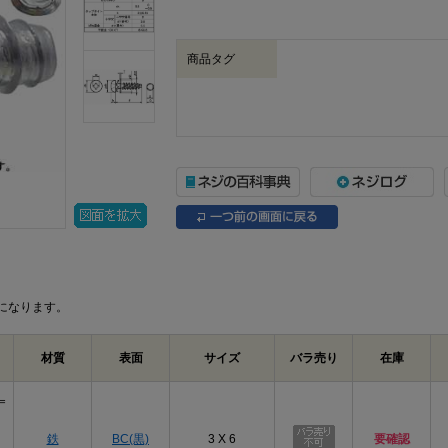
商品タグ
になります。
材質
表面
サイズ
バラ売り
在庫
＝
鉄
BC(黒)
3 X 6
要確認