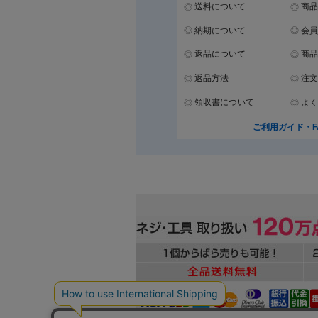
送料について
商品
納期について
会員
返品について
商品
返品方法
注文
領収書について
よく
ご利用ガイド・F