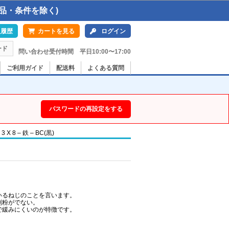
品・条件を除く)
入履歴
カートを見る
ログイン
ード
問い合わせ受付時間 平日10:00〜17:00
ご利用ガイド
配送料
よくある質問
パスワードの再設定をする
8 – 鉄 – BC(黒)
いるねじのことを言います。
削粉がでない。
で緩みにくいのが特徴です。