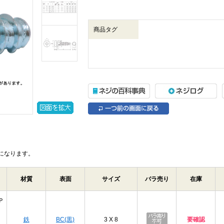
商品タグ
になります。
材質
表面
サイズ
バラ売り
在庫
Ｐ
鉄
BC(黒)
3 X 8
要確認