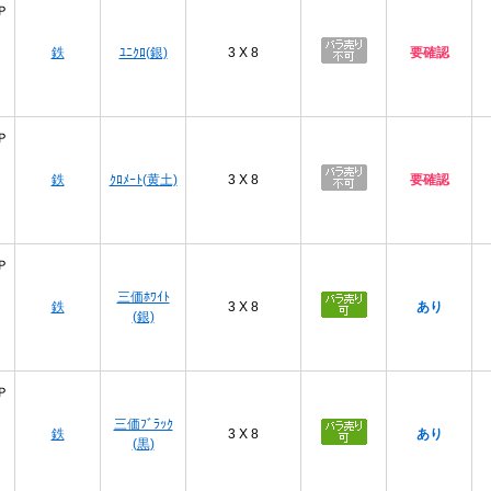
Ｐ
鉄
ﾕﾆｸﾛ(銀)
3 X 8
要確認
Ｐ
鉄
ｸﾛﾒｰﾄ(黄土)
3 X 8
要確認
Ｐ
三価ﾎﾜｲﾄ
鉄
3 X 8
あり
(銀)
Ｐ
三価ﾌﾞﾗｯｸ
鉄
3 X 8
あり
(黒)