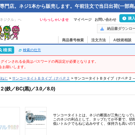
専門店。ネジ1本から販売します。午前注文で当日出荷(一部商
購
ネジクル」へ
いらっしゃいませ
マイページ
お問い合わせ
納品書ダウンロ
商品番号検索
注文方法
AI技術相談
検索の仕方
てログインされる会員はパスワードの再設定が必要となります。
をお願いします。
用ねじ
>
サンコータイトＢタイプ（ナベＰ２
>
サンコータイトＢタイプ（ナベＰ２ – 3 X 
／BC(黒)／3.0／8.0)
サンコータイトとは、ネジの断面が三角になって
このネジの利点として、タップたてが不要で、切
低いトルクでもねじ込みやすく、保持力も高いの