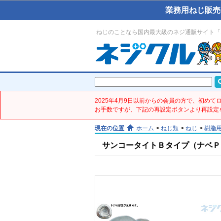
業務用ねじ販売
ねじのことなら国内最大級のネジ通販サイト「
2025年4月9日以前からの会員の方で、初め
お手数ですが、下記の再設定ボタンより再設定
現在の位置
ホーム
>
ねじ類
>
ねじ
>
樹脂
サンコータイトＢタイプ（ナベＰ２(鉄