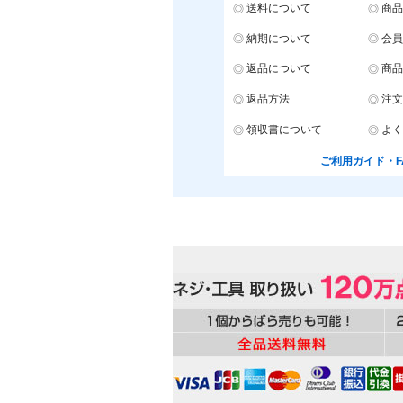
送料について
商品
納期について
会員
返品について
商品
返品方法
注文
領収書について
よく
ご利用ガイド・F