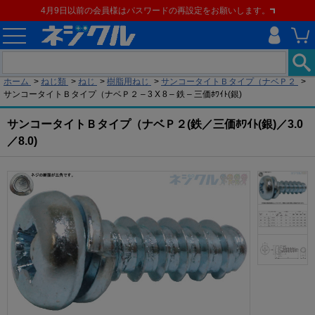
4月9日以前の会員様はパスワードの再設定をお願いします。
現在の位置
ホーム
>
ねじ類
>
ねじ
>
樹脂用ねじ
>
サンコータイトＢタイプ（ナベＰ２
>
サンコータイトＢタイプ（ナベＰ２ – 3 X 8 – 鉄 – 三価ﾎﾜｲﾄ(銀)
サンコータイトＢタイプ（ナベＰ２(鉄／三価ﾎﾜｲﾄ(銀)／3.0
／8.0)