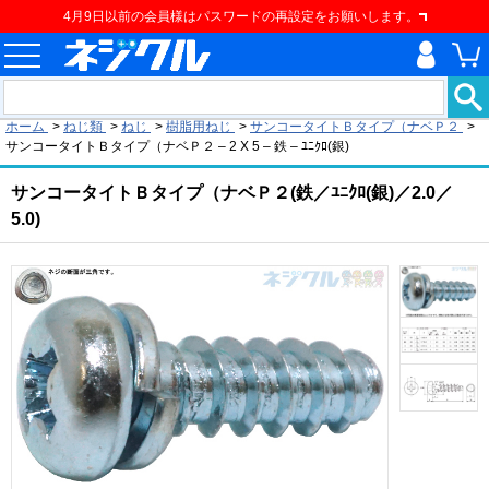
4月9日以前の会員様はパスワードの再設定をお願いします。
現在の位置
ホーム
>
ねじ類
>
ねじ
>
樹脂用ねじ
>
サンコータイトＢタイプ（ナベＰ２
>
サンコータイトＢタイプ（ナベＰ２ – 2 X 5 – 鉄 – ﾕﾆｸﾛ(銀)
サンコータイトＢタイプ（ナベＰ２(鉄／ﾕﾆｸﾛ(銀)／2.0／
5.0)