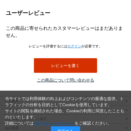
ユーザーレビュー
この商品に寄せられたカスタマーレビューはまだありま
せん。
レビューを評価するには
ログイン
が必要です。
レビューを書く
この商品について問い合わせる
当サイトでは利用体験の向上およびコンテンツの最適な提供、ト
利用規約
ラフィックの分析を目的としてCookieを使用しています。
プライバシーポリシー
サイトの閲覧を継続された場合、Cookieの利用に同意したことも
のといたします。
特定商取引法に基づく表示
詳細については
プライバシーポリシー
をご確認ください。
会社概要