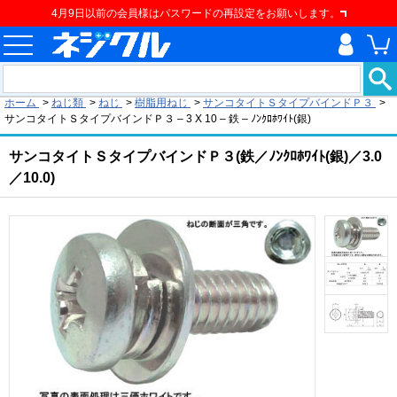
4月9日以前の会員様はパスワードの再設定をお願いします。
現在の位置
ホーム
>
ねじ類
>
ねじ
>
樹脂用ねじ
>
サンコタイトＳタイプバインドＰ３
>
サンコタイトＳタイプバインドＰ３ – 3 X 10 – 鉄 – ﾉﾝｸﾛﾎﾜｲﾄ(銀)
サンコタイトＳタイプバインドＰ３(鉄／ﾉﾝｸﾛﾎﾜｲﾄ(銀)／3.0
／10.0)