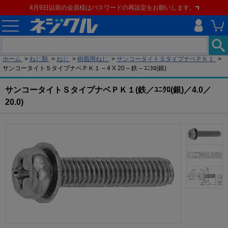
4月9日以前の会員様はパスワードの再設定をお願いします。
現在の位置
ホーム
>
ねじ類
>
ねじ
>
樹脂用ねじ
>
サンコータイトＳタイプナベＰＫ１
>
サンコータイトＳタイプナベＰＫ１ – 4 X 20 – 鉄 – ﾕﾆｸﾛ(銀)
サンコータイトＳタイプナベＰＫ１(鉄／ﾕﾆｸﾛ(銀)／4.0／
20.0)