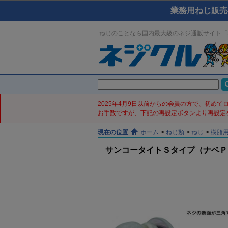
業務用ねじ販売
ねじのことなら国内最大級のネジ通販サイト「
2025年4月9日以前からの会員の方で、初め
お手数ですが、下記の再設定ボタンより再設定
現在の位置
ホーム
>
ねじ類
>
ねじ
>
樹脂
サンコータイトＳタイプ（ナベＰ４(鉄／