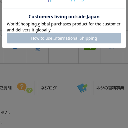
Ｐ
三価ﾎﾜｲﾄ
鉄
3 X 6
あり
(銀)
Ｐ
三価ﾌﾞﾗｯｸ
鉄
3 X 6
あり
(黒)
ません。
す。