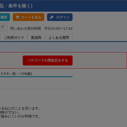
品・条件を除く)
入履歴
カートを見る
ログイン
ード
問い合わせ受付時間 平日10:00〜17:00
ご利用ガイド
配送料
よくある質問
パスワードの再設定をする
 – 鉄 – ﾆｯｹﾙ(銀)
いるねじのことを言います。
削粉がでない。
で緩みにくいのが特徴です。