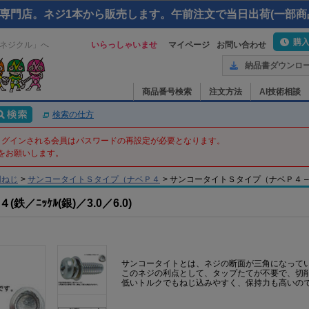
専門店。ネジ1本から販売します。午前注文で当日出荷(一部商
購
ネジクル」へ
いらっしゃいませ
マイページ
お問い合わせ
納品書ダウンロ
商品番号検索
注文方法
AI技術相談
検索の仕方
てログインされる会員はパスワードの再設定が必要となります。
をお願いします。
用ねじ
>
サンコータイトＳタイプ（ナベＰ４
>
サンコータイトＳタイプ（ナベＰ４ – 3 X 6
ﾆｯｹﾙ(銀)／3.0／6.0)
サンコータイトとは、ネジの断面が三角になって
このネジの利点として、タップたてが不要で、切
低いトルクでもねじ込みやすく、保持力も高いの