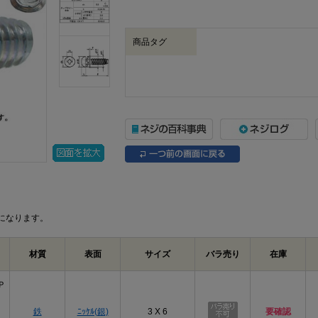
商品タグ
になります。
材質
表面
サイズ
バラ売り
在庫
Ｐ
鉄
ﾆｯｹﾙ(銀)
3 X 6
要確認