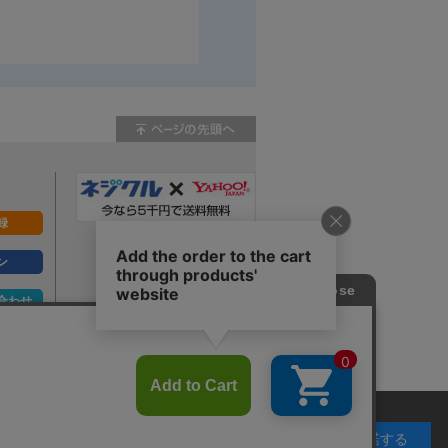
録
ン
合わせ
ず。
承諾する