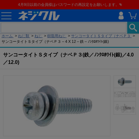
4月9日以前の会員様はパスワードの再設定をお願いします。
現在の位置
ホーム
>
ねじ類
>
ねじ
>
樹脂用ねじ
>
サンコータイトＳタイプ（ナベＰ３
>
サンコータイトＳタイプ（ナベＰ３ – 4 X 12 – 鉄 – ﾉﾝｸﾛﾎﾜｲﾄ(銀)
サンコータイトＳタイプ（ナベＰ３(鉄／ﾉﾝｸﾛﾎﾜｲﾄ(銀)／4.0
／12.0)