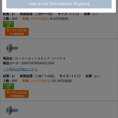
300070030040012003
この商品の詳細はコチラ
鉄
三価ﾎﾜｲﾄ(銀)
4 X 12
あり
900
9.48円(税込)
8.62円(税抜)
サンコータイトＳタイプ（ナベＰ３
300070030040012004
この商品の詳細はコチラ
鉄
三価ﾌﾞﾗｯｸ(黒)
4 X 12
あり
900
11.37円(税込)
10.34円(税抜)