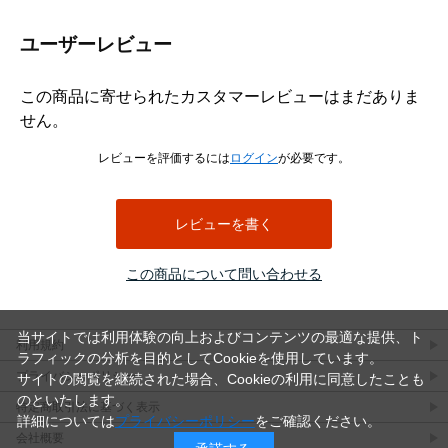
ユーザーレビュー
この商品に寄せられたカスタマーレビューはまだありま
せん。
レビューを評価するには
ログイン
が必要です。
レビューを書く
この商品について問い合わせる
当サイトでは利用体験の向上およびコンテンツの最適な提供、ト
利用規約
ラフィックの分析を目的としてCookieを使用しています。
プライバシーポリシー
サイトの閲覧を継続された場合、Cookieの利用に同意したことも
のといたします。
特定商取引法に基づく表示
詳細については
プライバシーポリシー
をご確認ください。
会社概要