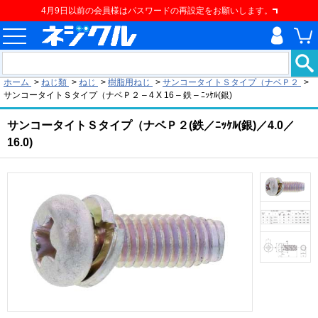
4月9日以前の会員様はパスワードの再設定をお願いします。
現在の位置
ホーム
>
ねじ類
>
ねじ
>
樹脂用ねじ
>
サンコータイトＳタイプ（ナベＰ２
>
サンコータイトＳタイプ（ナベＰ２ – 4 X 16 – 鉄 – ﾆｯｹﾙ(銀)
サンコータイトＳタイプ（ナベＰ２(鉄／ﾆｯｹﾙ(銀)／4.0／
16.0)