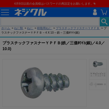
4月9日以前の会員様はパスワードの再設定をお願いします。
現在の位置
ホーム
>
ねじ類
>
ねじ
>
樹脂用ねじ
>
プラスチックファスナーＹＰＦＢ
>
プ
ラスチックファスナーＹＰＦＢ – 4 X 10 – 鉄 – 三価ﾎﾜｲﾄ(銀)
プラスチックファスナーＹＰＦＢ(鉄／三価ﾎﾜｲﾄ(銀)／4.0／
10.0)