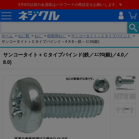
4月9日以前の会員様はパスワードの再設定をお願いします。
現在の位置
ホーム
>
ねじ類
>
ねじ
>
樹脂用ねじ
>
サンコータイト＋Ｃタイプバインド
>
サンコータイト＋Ｃタイプバインド – 4 X 8 – 鉄 – ﾕﾆｸﾛ(銀)
サンコータイト＋Ｃタイプバインド(鉄／ﾕﾆｸﾛ(銀)／4.0／
8.0)