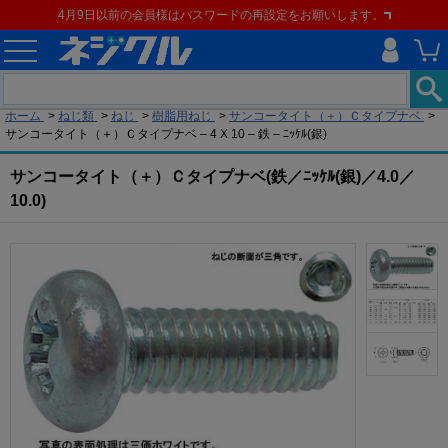
4月9日以前の会員様はパスワードの再設定をお願いします。
現在の位置
ホーム
>
ねじ類
>
ねじ
>
樹脂用ねじ
>
サンコータイト（＋）Ｃタイプナベ
>
サンコータイト（＋）Ｃタイプナベ – 4 X 10 – 鉄 – ﾆｯｹﾙ(銀)
サンコータイト（＋）Ｃタイプナベ(鉄／ﾆｯｹﾙ(銀)／4.0／
10.0)