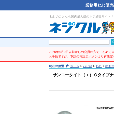
業務用ねじ販売
ねじのことなら国内最大級のネジ通販サイト「
2025年4月9日以前からの会員の方で、初め
お手数ですが、下記の再設定ボタンより再設定
現在の位置
ホーム
>
ねじ類
>
ねじ
>
樹脂
サンコータイト（＋）Ｃタイプナベ(鉄／