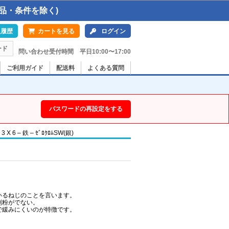
品・条件を除く)
入履歴
カートを見る
ログイン
ード
問い合わせ受付時間 平日10:00〜17:00
ご利用ガイド
配送料
よくある質問
パスワードの再設定をする
 – 鉄 – ｾﾞﾛｸﾛﾑSW(銀)
いるねじのことを言います。
削粉がでない。
で緩みにくいのが特徴です。