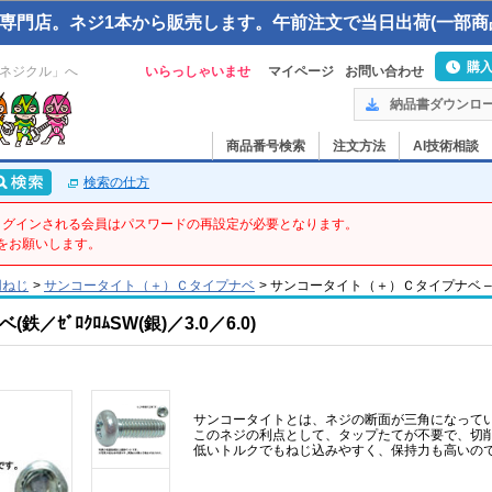
専門店。ネジ1本から販売します。午前注文で当日出荷(一部商
購
ネジクル」へ
いらっしゃいませ
マイページ
お問い合わせ
納品書ダウンロ
商品番号検索
注文方法
AI技術相談
検索の仕方
てログインされる会員はパスワードの再設定が必要となります。
をお願いします。
用ねじ
>
サンコータイト（＋）Ｃタイプナベ
>
サンコータイト（＋）Ｃタイプナベ – 3 X 6
ｾﾞﾛｸﾛﾑSW(銀)／3.0／6.0)
サンコータイトとは、ネジの断面が三角になって
このネジの利点として、タップたてが不要で、切
低いトルクでもねじ込みやすく、保持力も高いの