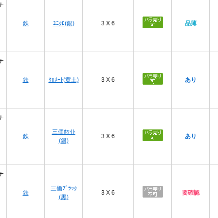
ナ
鉄
ﾕﾆｸﾛ(銀)
3 X 6
品薄
ナ
鉄
ｸﾛﾒｰﾄ(黄土)
3 X 6
あり
ナ
三価ﾎﾜｲﾄ
鉄
3 X 6
あり
(銀)
ナ
三価ﾌﾞﾗｯｸ
鉄
3 X 6
要確認
(黒)