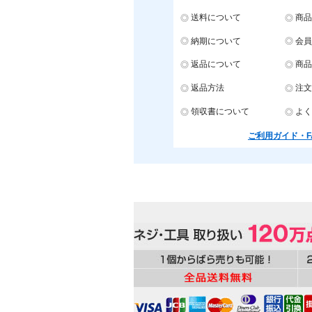
送料について
商品
納期について
会員
返品について
商品
返品方法
注文
領収書について
よく
ご利用ガイド・F