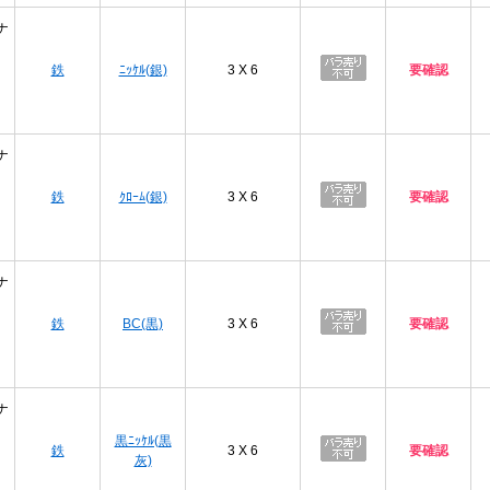
ナ
鉄
ﾆｯｹﾙ(銀)
3 X 6
要確認
ナ
鉄
ｸﾛｰﾑ(銀)
3 X 6
要確認
ナ
鉄
BC(黒)
3 X 6
要確認
ナ
黒ﾆｯｹﾙ(黒
鉄
3 X 6
要確認
灰)