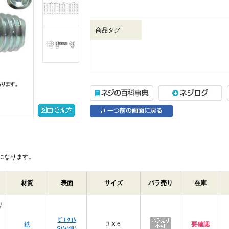
商品タグ
になります。
材質
表面
サイズ
バラ売り
在庫
ナ
ｾﾞﾛｸﾛﾑ
鉄
3 X 6
要確認