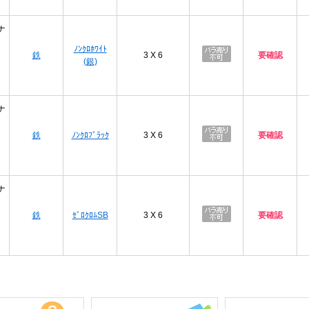
ナ
ﾉﾝｸﾛﾎﾜｲﾄ
鉄
3 X 6
要確認
(銀)
ナ
鉄
ﾉﾝｸﾛﾌﾞﾗｯｸ
3 X 6
要確認
ナ
鉄
ｾﾞﾛｸﾛﾑSB
3 X 6
要確認