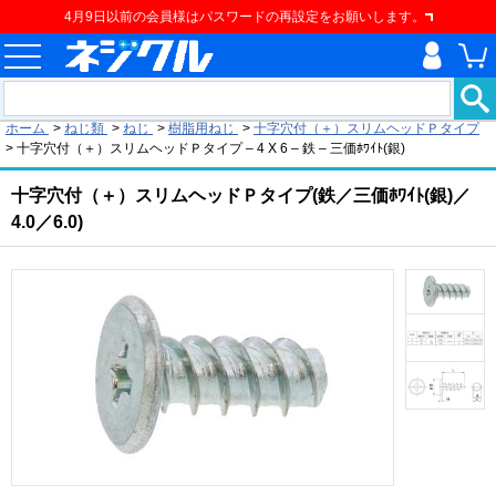
4月9日以前の会員様はパスワードの再設定をお願いします。
現在の位置
ホーム
>
ねじ類
>
ねじ
>
樹脂用ねじ
>
十字穴付（＋）スリムヘッドＰタイプ
>
十字穴付（＋）スリムヘッドＰタイプ – 4 X 6 – 鉄 – 三価ﾎﾜｲﾄ(銀)
十字穴付（＋）スリムヘッドＰタイプ(鉄／三価ﾎﾜｲﾄ(銀)／
4.0／6.0)