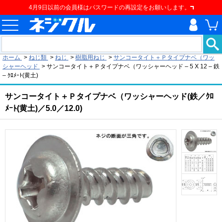
4月9日以前の会員様はパスワードの再設定をお願いします。
現在の位置
ホーム
>
ねじ類
>
ねじ
>
樹脂用ねじ
>
サンコータイト＋Ｐタイプナベ（ワッ
シャーヘッド
>
サンコータイト＋Ｐタイプナベ（ワッシャーヘッド – 5 X 12 – 鉄
– ｸﾛﾒｰﾄ(黄土)
サンコータイト＋Ｐタイプナベ（ワッシャーヘッド(鉄／ｸﾛ
ﾒｰﾄ(黄土)／5.0／12.0)