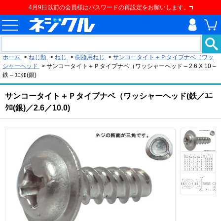
4月9日以前の会員様はパスワードの再設定をお願いします。
現在の位置
ホーム
>
ねじ類
>
ねじ
>
樹脂用ねじ
>
サンコータイト＋Ｐタイプナベ（ワッ
シャーヘッド
>
サンコータイト＋Ｐタイプナベ（ワッシャーヘッド – 2.6 X 10 –
鉄 – ﾕﾆｸﾛ(銀)
サンコータイト＋Ｐタイプナベ（ワッシャーヘッド(鉄／ﾕﾆ
ｸﾛ(銀)／2.6／10.0)