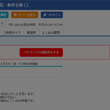
品・条件を除く)
入履歴
カートを見る
ログイン
ード
問い合わせ受付時間 平日10:00〜17:00
ご利用ガイド
配送料
よくある質問
パスワードの再設定をする
 6 – 鉄 – ｾﾞﾛｸﾛﾑSW(銀)
いるねじのことを言います。
削粉がでない。
で緩みにくいのが特徴です。