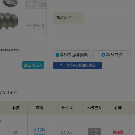
商品タグ
になります。
材質
表面
サイズ
バラ売り
在庫
ン
ｾﾞﾛｸﾛﾑ
鉄
2.5 X 6
要確認