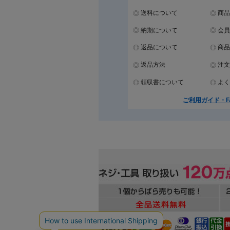
送料について
商品
納期について
会員
返品について
商品
返品方法
注文
領収書について
よく
ご利用ガイド・F