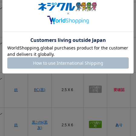
ン
鉄
ﾆｯｹﾙ(銀)
2.5 X 6
あり
ン
鉄
ｸﾛｰﾑ(銀)
2.5 X 6
要確認
ン
鉄
BC(黒)
2.5 X 6
要確認
ン
黒ﾆｯｹﾙ(黒
鉄
2.5 X 6
あり
灰)