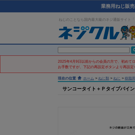
業務用ねじ販売
ねじのことなら国内最大級のネジ通販サイト「
2025年4月9日以前からの会員の方で、初め
お手数ですが、下記の再設定ボタンより再設定
現在の位置
ホーム
>
ねじ類
>
ねじ
>
樹脂
サンコータイト＋Ｐタイプバインド(鉄／