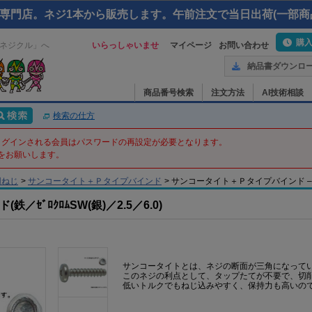
専門店。ネジ1本から販売します。午前注文で当日出荷(一部商
購
ネジクル」へ
いらっしゃいませ
マイページ
お問い合わせ
納品書ダウンロ
商品番号検索
注文方法
AI技術相談
検索の仕方
てログインされる会員はパスワードの再設定が必要となります。
をお願いします。
用ねじ
>
サンコータイト＋Ｐタイプバインド
>
サンコータイト＋Ｐタイプバインド – 2.5 X
ｾﾞﾛｸﾛﾑSW(銀)／2.5／6.0)
サンコータイトとは、ネジの断面が三角になって
このネジの利点として、タップたてが不要で、切
低いトルクでもねじ込みやすく、保持力も高いの