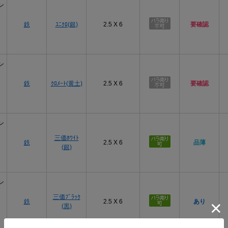
ン
鉄
ﾕﾆｸﾛ(銀)
2.5 X 6
要確認
ン
鉄
ｸﾛﾒｰﾄ(黄土)
2.5 X 6
要確認
ン
三価ﾎﾜｲﾄ
鉄
2.5 X 6
品薄
(銀)
ン
三価ﾌﾞﾗｯｸ
鉄
2.5 X 6
あり
(黒)