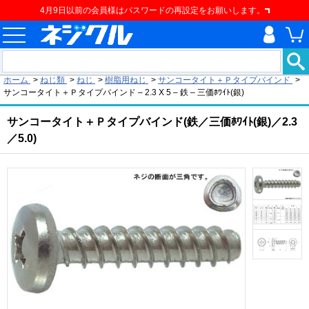
4月9日以前の会員様はパスワードの再設定をお願いします。
現在の位置
ホーム
>
ねじ類
>
ねじ
>
樹脂用ねじ
>
サンコータイト＋Ｐタイプバインド
>
サンコータイト＋Ｐタイプバインド – 2.3 X 5 – 鉄 – 三価ﾎﾜｲﾄ(銀)
サンコータイト＋Ｐタイプバインド(鉄／三価ﾎﾜｲﾄ(銀)／2.3
／5.0)