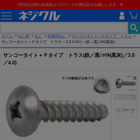
4月9日以前の会員様はパスワードの再設定をお願いします。
現在の位置
ホーム
>
ねじ類
>
ねじ
>
樹脂用ねじ
>
サンコータイト＋Ｐタイプ トラス
>
サンコータイト＋Ｐタイプ トラス – 3 X 4 Gﾅｼ – 鉄 – 黒ﾆｯｹﾙ(黒灰)
サンコータイト＋Ｐタイプ トラス(鉄／黒ﾆｯｹﾙ(黒灰)／3.0
／4.0)