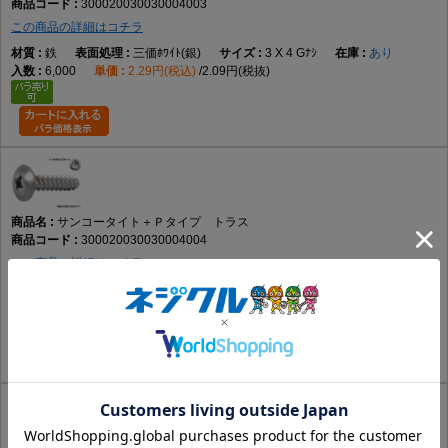
300020030030004003
この商品の詳細はコチラ
鉄
三価ﾎﾜｲﾄ(銀)
3 X 4 Gﾅｼ
あり
6,000
2.29円(税込)
2.09円(税抜)
サンコータイト＋Ｐタイプ トラス
300020030030004004
この商品の詳細はコチラ
鉄
三価ﾌﾞﾗｯｸ(黒)
3 X 4 Gﾅｼ
要確認
6,000
2.76円(税込)
2.51円(税抜)