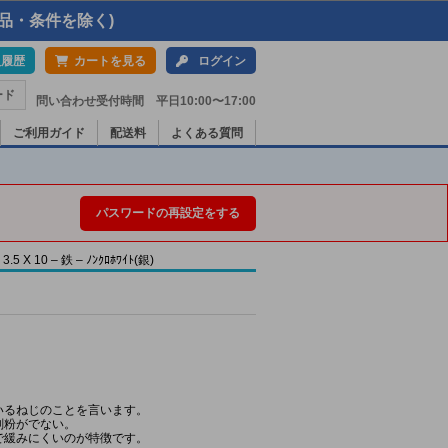
品・条件を除く)
入履歴
カートを見る
ログイン
ード
問い合わせ受付時間 平日10:00〜17:00
ご利用ガイド
配送料
よくある質問
パスワードの再設定をする
10 – 鉄 – ﾉﾝｸﾛﾎﾜｲﾄ(銀)
いるねじのことを言います。
削粉がでない。
で緩みにくいのが特徴です。