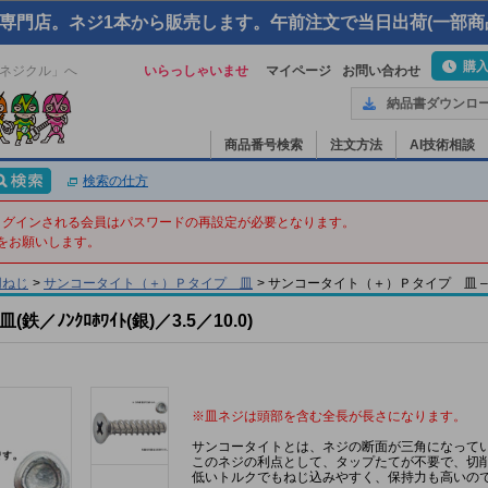
専門店。ネジ1本から販売します。午前注文で当日出荷(一部商
購
ネジクル」へ
いらっしゃいませ
マイページ
お問い合わせ
納品書ダウンロ
商品番号検索
注文方法
AI技術相談
検索の仕方
てログインされる会員はパスワードの再設定が必要となります。
をお願いします。
用ねじ
>
サンコータイト（＋）Ｐタイプ 皿
>
サンコータイト（＋）Ｐタイプ 皿 – 3.5 X 
ﾝｸﾛﾎﾜｲﾄ(銀)／3.5／10.0)
※皿ネジは頭部を含む全長が長さになります。
サンコータイトとは、ネジの断面が三角になって
このネジの利点として、タップたてが不要で、切
低いトルクでもねじ込みやすく、保持力も高いの