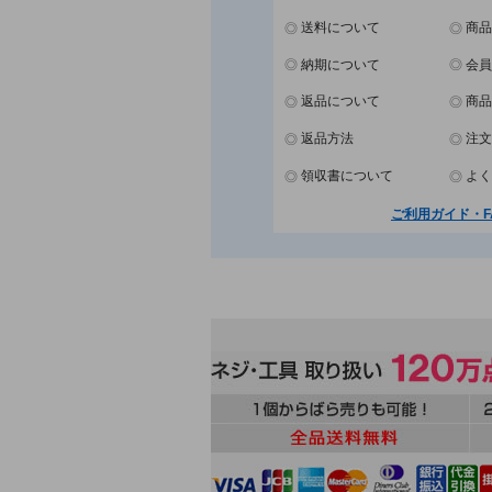
送料について
商品
納期について
会員
返品について
商品
返品方法
注文
領収書について
よく
ご利用ガイド・F