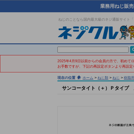
業務用ねじ販売
ねじのことなら国内最大級のネジ通販サイト「
2025年4月9日以前からの会員の方で、初め
お手数ですが、下記の再設定ボタンより再設定
現在の位置
ホーム
>
ねじ類
>
ねじ
>
樹脂
サンコータイト（＋）Ｐタイプ 皿(鉄／ﾉ