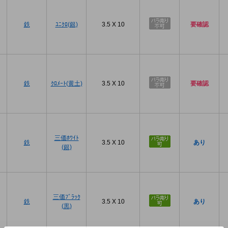
プ
鉄
ﾕﾆｸﾛ(銀)
3.5 X 10
要確認
プ
鉄
ｸﾛﾒｰﾄ(黄土)
3.5 X 10
要確認
プ
三価ﾎﾜｲﾄ
鉄
3.5 X 10
あり
(銀)
プ
三価ﾌﾞﾗｯｸ
鉄
3.5 X 10
あり
(黒)