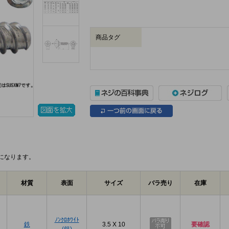
商品タグ
になります。
材質
表面
サイズ
バラ売り
在庫
プ
ﾉﾝｸﾛﾎﾜｲﾄ
鉄
3.5 X 10
要確認