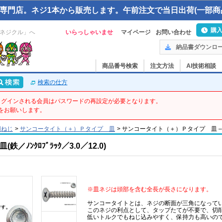
専門店。ネジ1本から販売します。午前注文で当日出荷(一部商
購
ネジクル」へ
いらっしゃいませ
マイページ
お問い合わせ
納品書ダウンロ
商品番号検索
注文方法
AI技術相談
検索の仕方
てログインされる会員はパスワードの再設定が必要となります。
をお願いします。
用ねじ
>
サンコータイト（＋）Ｐタイプ 皿
>
サンコータイト（＋）Ｐタイプ 皿 – 3 X 1
ﾝｸﾛﾌﾞﾗｯｸ／3.0／12.0)
※皿ネジは頭部を含む全長が長さになります。
サンコータイトとは、ネジの断面が三角になって
このネジの利点として、タップたてが不要で、切
低いトルクでもねじ込みやすく、保持力も高いの