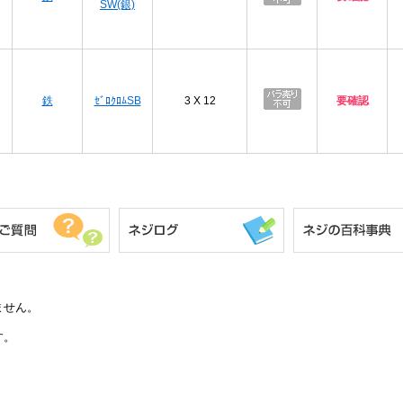
SW(銀)
プ
鉄
ｾﾞﾛｸﾛﾑSB
3 X 12
要確認
ません。
す。