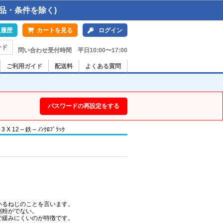
品・条件を除く)
入履歴
カートを見る
ログイン
ード
問い合わせ受付時間 平日10:00〜17:00
ご利用ガイド
配送料
よくある質問
パスワードの再設定をする
2 – 鉄 – ﾉﾝｸﾛﾌﾞﾗｯｸ
いるねじのことを言います。
削粉がでない。
で緩みにくいのが特徴です。