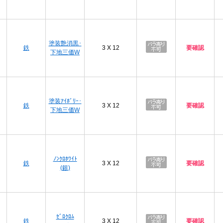
プ
塗装艶消黒･
鉄
3 X 12
要確認
下地三価W
プ
塗装ｱｲﾎﾞﾘｰ･
鉄
3 X 12
要確認
下地三価W
プ
ﾉﾝｸﾛﾎﾜｲﾄ
鉄
3 X 12
要確認
(銀)
プ
ｾﾞﾛｸﾛﾑ
鉄
3 X 12
要確認