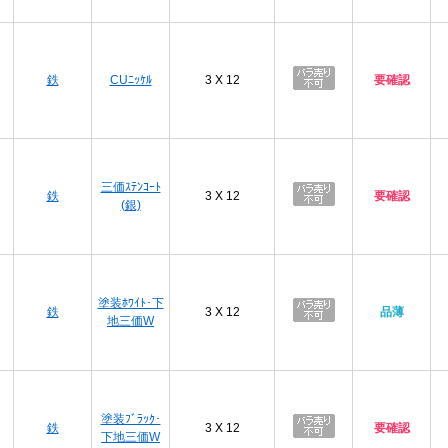
プ
鉄
CUﾆｯｹﾙ
3 X 12
要確認
プ
三価ｽﾃﾝｺｰﾄ
鉄
3 X 12
要確認
(銀)
プ
塗装ﾎﾜｲﾄ･下
鉄
3 X 12
品薄
地三価W
プ
塗装ﾌﾞﾗｯｸ･
鉄
3 X 12
要確認
下地三価W