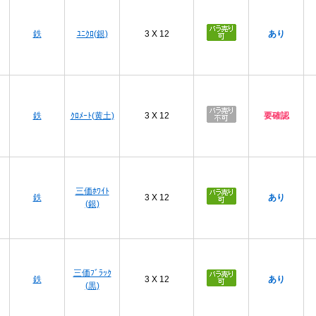
プ
鉄
ﾕﾆｸﾛ(銀)
3 X 12
あり
プ
鉄
ｸﾛﾒｰﾄ(黄土)
3 X 12
要確認
プ
三価ﾎﾜｲﾄ
鉄
3 X 12
あり
(銀)
プ
三価ﾌﾞﾗｯｸ
鉄
3 X 12
あり
(黒)