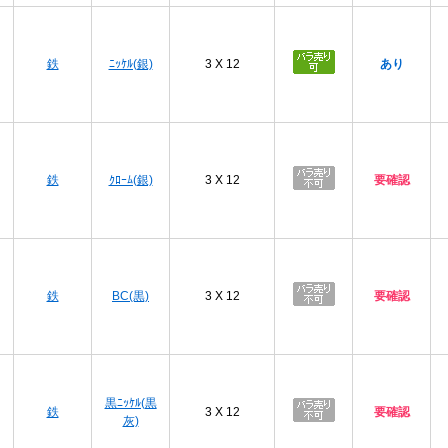
プ
鉄
ﾆｯｹﾙ(銀)
3 X 12
あり
プ
鉄
ｸﾛｰﾑ(銀)
3 X 12
要確認
プ
鉄
BC(黒)
3 X 12
要確認
プ
黒ﾆｯｹﾙ(黒
鉄
3 X 12
要確認
灰)