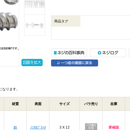
商品タグ
になります。
材質
表面
サイズ
バラ売り
在庫
プ
鉄
ﾉﾝｸﾛﾌﾞﾗｯｸ
3 X 12
要確認