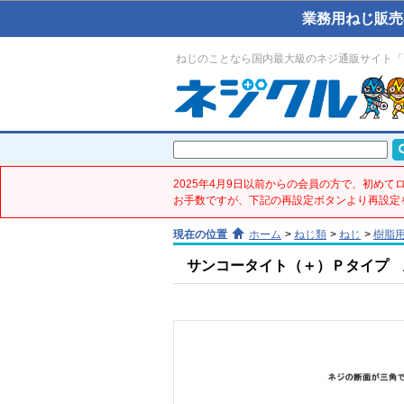
業務用ねじ販売
ねじのことなら国内最大級のネジ通販サイト「
2025年4月9日以前からの会員の方で、初め
お手数ですが、下記の再設定ボタンより再設定
現在の位置
ホーム
>
ねじ類
>
ねじ
>
樹脂
サンコータイト（＋）Ｐタイプ 皿(鉄／ﾉ